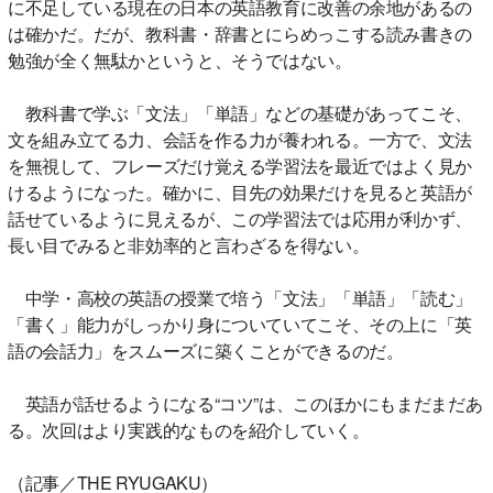
に不足している現在の日本の英語教育に改善の余地があるの
は確かだ。だが、教科書・辞書とにらめっこする読み書きの
勉強が全く無駄かというと、そうではない。
教科書で学ぶ「文法」「単語」などの基礎があってこそ、
文を組み立てる力、会話を作る力が養われる。一方で、文法
を無視して、フレーズだけ覚える学習法を最近ではよく見か
けるようになった。確かに、目先の効果だけを見ると英語が
話せているように見えるが、この学習法では応用が利かず、
長い目でみると非効率的と言わざるを得ない。
中学・高校の英語の授業で培う「文法」「単語」「読む」
「書く」能力がしっかり身についていてこそ、その上に「英
語の会話力」をスムーズに築くことができるのだ。
英語が話せるようになる“コツ”は、このほかにもまだまだあ
る。次回はより実践的なものを紹介していく。
（記事／THE RYUGAKU）