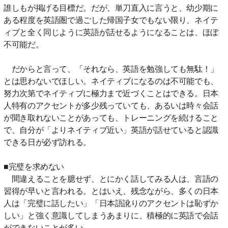
誰しもが掲げる目標だ。だが、単刀直入に言うと、幼少期に
ある程度を英語圏で過ごした帰国子女でもない限り、ネイテ
ィブと全く同じように英語が話せるようになることは、ほぼ
不可能だ。
だからと言って、「それなら、英語を勉強しても無駄！」
とは思わないでほしい。ネイティブになるのは不可能でも、
努力次第でネイティブに極力まで近づくことはできる。日本
人特有のアクセントが多少残っていても、あるいは時々会話
が聞き取れないことがあっても、トレーニングを続けること
で、自分が「よりネイティブ近い」英語が話せていると認識
できる日が必ず訪れる。
■完璧を求めない
間違えることを臆せず、とにかく話してみる人は、言語の
習得が早いと言われる。とはいえ、残念ながら、多くの日本
人は「完璧に話したい」「日本語訛りのアクセントは恥ずか
しい」と強く意識してしまうあまりに、積極的に英語で会話
ができないことが多い。