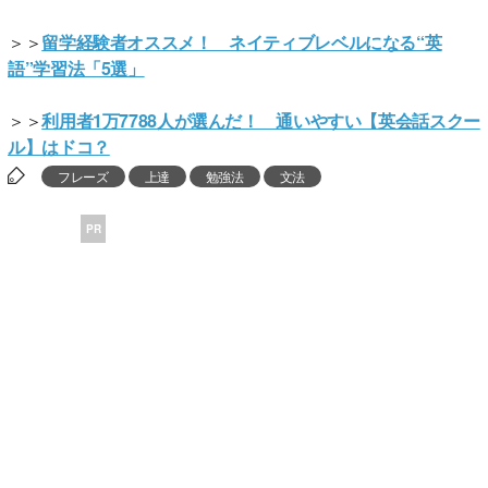
＞＞
留学経験者オススメ！ ネイティブレベルになる“英
語”学習法「5選」
＞＞
利用者1万7788人が選んだ！ 通いやすい【英会話スクー
ル】はドコ？
フレーズ
上達
勉強法
文法
PR