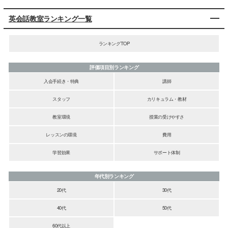
英会話教室ランキング一覧
ランキングTOP
評価項目別ランキング
入会手続き・特典
講師
スタッフ
カリキュラム・教材
教室環境
授業の受けやすさ
レッスンの環境
費用
学習効果
サポート体制
年代別ランキング
20代
30代
40代
50代
60代以上