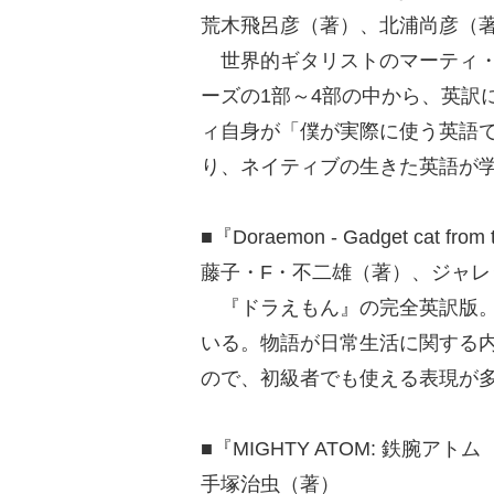
荒木飛呂彦（著）、北浦尚彦（著
世界的ギタリストのマーティ・
ーズの1部～4部の中から、英訳
ィ自身が「僕が実際に使う英語
り、ネイティブの生きた英語が
■『Doraemon - Gadget cat f
藤子・F・不二雄（著）、ジャレ
『ドラえもん』の完全英訳版。
いる。物語が日常生活に関する
ので、初級者でも使える表現が
■『MIGHTY ATOM: 鉄腕
手塚治虫（著）