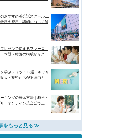
のおすすめ英会話スクール11
！特徴や費用、講師について解
語プレゼンで使えるフレーズ
・本題・結論の構成からス...
を学ぶメリット12選！キャリ
収入・視野が広がる理由と...
ピーキングの練習方法｜独学・
リ・オンライン英会話で上...
事をもっと見る ≫