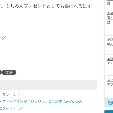
説
す。もちろんプレゼントとしても喜ばれるはず
池袋
選
説
ング
英
導入
英語
ア・
文法
ス
アプ
】ランキング
・フリードマンが『ジョジョ』英会話本に込めた思い
記
語タイトルは？