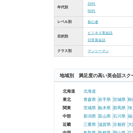
20代
年代別
50代
レベル別
初心者
ビジネス英会話
目的別
日常英会話
クラス別
マンツーマン
地域別 満足度の高い英会話スク
北海道
北海道
東北
青森県
岩手県
宮城県
秋
関東
茨城県
栃木県
群馬県
埼
中部
新潟県
富山県
石川県
福
近畿
三重県
滋賀県
京都府
大
中国
鳥取県
島根県
岡山県
広