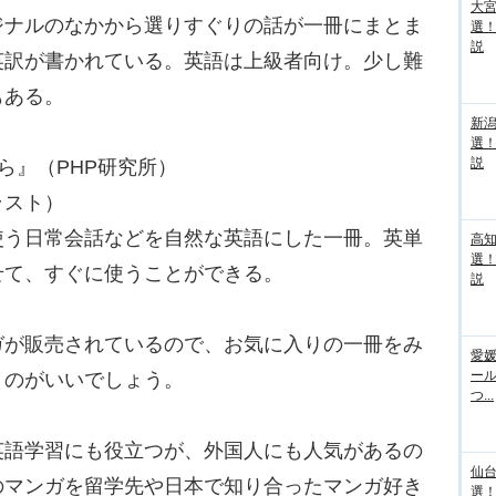
大宮
ナルのなかから選りすぐりの話が一冊にまとま
選
説
英訳が書かれている。英語は上級者向け。少し難
もある。
新
選
説
ら』（PHP研究所）
ラスト）
う日常会話などを自然な英語にした一冊。英単
高
選
せて、すぐに使うことができる。
説
が販売されているので、お気に入りの一冊をみ
愛媛
ー
くのがいいでしょう。
つ...
語学習にも役立つが、外国人にも人気があるの
仙
のマンガを留学先や日本で知り合ったマンガ好き
選