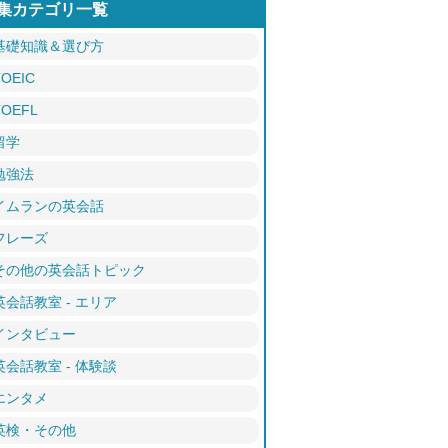
集カテゴリ一覧
基礎知識＆選び方
TOEIC
TOEFL
留学
勉強法
イムランの英会話
フレーズ
その他の英会話トピック
英会話教室 - エリア
インタビュー
英会話教室 - 体験談
エンタメ
英検・その他