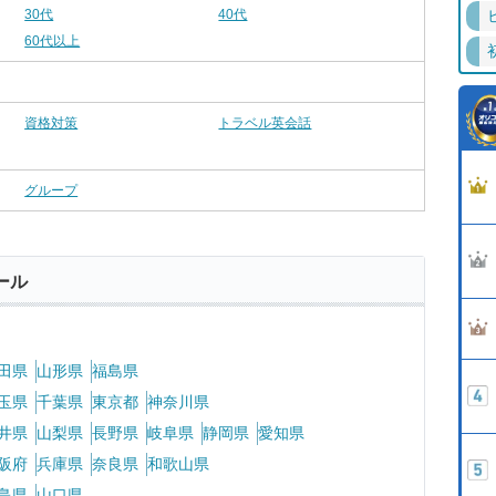
30代
40代
60代以上
資格対策
トラベル英会話
グループ
ール
田県
山形県
福島県
玉県
千葉県
東京都
神奈川県
井県
山梨県
長野県
岐阜県
静岡県
愛知県
阪府
兵庫県
奈良県
和歌山県
島県
山口県