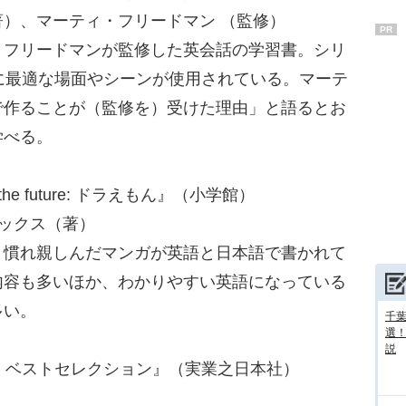
）、マーティ・フリードマン （監修）
PR
フリードマンが監修した英会話の学習書。シリ
に最適な場面やシーンが使用されている。マーテ
で作ることが（監修を）受けた理由」と語るとお
学べる。
rom the future: ドラえもん』（小学館）
ックス（著）
慣れ親しんだマンガが英語と日本語で書かれて
内容も多いほか、わかりやすい英語になっている
多い。
千葉
選
説
アトム ベストセレクション』（実業之日本社）