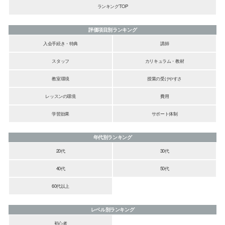
ランキングTOP
評価項目別ランキング
入会手続き・特典
講師
スタッフ
カリキュラム・教材
教室環境
授業の受けやすさ
レッスンの環境
費用
学習効果
サポート体制
年代別ランキング
20代
30代
40代
50代
60代以上
レベル別ランキング
初心者