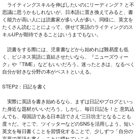
ライティングスキルを伸ばしたいのにリーディング？ と不
思議に思うかもしれないが、日本語に置き換えてみると、書
く能力が高い人には読書家が多い人が多い。同様に、英文を
たくさん読むことによって、併せて英語のライティングのス
キルUPが期待できることはいうまでもない。
読書をする際には、児童書などから始めれば難易度も低
く、ビジネス英語に直結させたいなら、『ニューズウィー
ク』や『TIME』などもいいだろう。迷ったときは、なるべく
自分が好きな分野の本がベストといえる。
STEP2：日記を書く
実際に英語を書き始めるなら、まずは日記やブログといっ
た身近な題材がいいだろう。しかし、毎日日記を！と 意気込
んでも、母国語である日本語でさえ“三日坊主”となることも
度々だ。そこで、ツイッターなどのSNSを活用しよう。短い
英文を毎日書くことを習慣化することで、少しずつ「自分の
言葉で英語を書く」ことに慣れていこう。