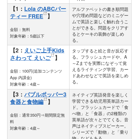
【1：
Lola のABCパー
アルファベットの書き順問題
ティー FREE
】
や穴埋め問題などのミニゲー
ムで英語と楽しく触れ合うこ
とができる。問題をクリアす
金額：無料
るとケーキの装飾が楽しめ
対象年齢：5歳以下
る。
【2：
えいご上手Kids
タップすると絵と音が反応す
さわって えいご
】
る。フラッシュカードや、A
～Zまでを実際になぞって覚
えるライティング学習、カー
金額：100円(追加コンテンツ
ドあわせなどで英語を楽しめ
App 内課金)
る。
対象年齢：4歳～
【3：
バブルポッパー3
ネイティブ英語発音を楽しく
食器と食物編
】
学習できる幼児用英単語カー
ド。フラッシュカードで「食
べ物」と「食器」の2種類の
金額：通常350円⇒期間限定無
英単語が次々とでてくる。音
料
声はネイティブスピーカー。
対象年齢：4歳～
シリーズで「動物」と「乗り
物」などもある。