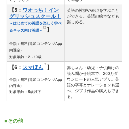
【5：
ワオっち！イン
英語の挨拶や表現を学ぶこと
グリッシュスクール！
ができる。英語の絵本なども
楽しめる。
～はじめての英語を楽しく学べ
】
るキッズ向け英語～
金額：無料(追加コンテンツApp
内課金)
対象年齢：2～10歳
【6：
スマほん
】
赤ちゃん・幼児・子供向けの
読み聞かせ絵本で、200万ダ
ウンロードの人気アプリ。英
金額：無料(追加コンテンツApp
語の字幕とナレーションも選
内課金)
べ、ジブリ作品の購入もでき
対象年齢：5歳以下
る。
■その他