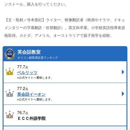
ンストール、購入を行ってください。
【文・取材／寺本亜紀】ライター、映像翻訳者（映画やドラマ、ドキュ
メンタリーの字幕翻訳・吹替翻訳）。英文科卒業。小学校英語指導者資
格取得。カナダ、アメリカ、オーストラリアで親子留学を経験。
英会話教室
オリコン顧客満足度ランキング
77.7
点
ベルリッツ
※公式サイトへ遷移します。
77.2
点
英会話イーオン
※公式サイトへ遷移します。
76.7
点
ＥＣＣ外語学院