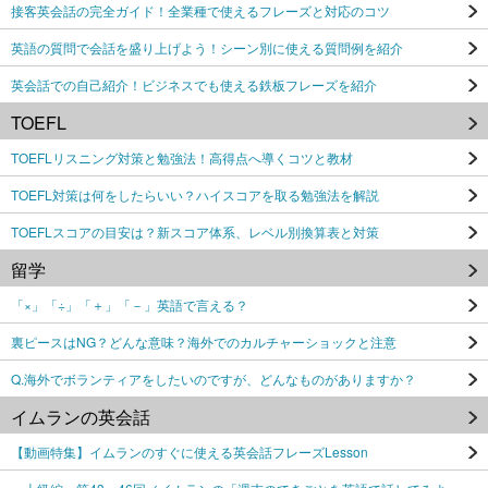
接客英会話の完全ガイド！全業種で使えるフレーズと対応のコツ
英語の質問で会話を盛り上げよう！シーン別に使える質問例を紹介
英会話での自己紹介！ビジネスでも使える鉄板フレーズを紹介
TOEFL
TOEFLリスニング対策と勉強法！高得点へ導くコツと教材
TOEFL対策は何をしたらいい？ハイスコアを取る勉強法を解説
TOEFLスコアの目安は？新スコア体系、レベル別換算表と対策
留学
「×」「÷」「＋」「－」英語で言える？
裏ピースはNG？どんな意味？海外でのカルチャーショックと注意
Q.海外でボランティアをしたいのですが、どんなものがありますか？
イムランの英会話
【動画特集】イムランのすぐに使える英会話フレーズLesson