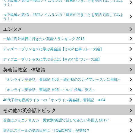
＜上級編＞第43～46回／イムランの「週末のできごとを英語で話してみよ
う！」
＜中級編＞第43～46回／イムランの「週末のできごとを英語で話してみよ
う！」
エンタメ
一緒に海外旅行に行きたい芸能人ランキング 2018
ディズニープリンセスに学ぶ英会話【その2 仕事フレーズ編】
ディズニープリンセスに学ぶ英会話【その1“美”フレーズ編】
英会話教室 - 体験談
「オンライン英会話」奮闘記 ＃06 ～娘が初のスカイプレッスンに挑戦～
「オンライン英会話」奮闘記 ＃05 ～ついに娘編に突入～
40代子持ち音楽ライターの「オンライン英会話」奮闘記 ＃04
その他の英会話トピック
首位はジョニデ＆ガガ 男女別“英語で話してみたい外国人 2017”
英会話スクールの受講目的に「TOEIC対策」が増加？