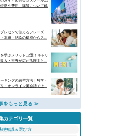
のおすすめ英会話スクール11
！特徴や費用、講師について解
語プレゼンで使えるフレーズ
・本題・結論の構成からス...
を学ぶメリット12選！キャリ
収入・視野が広がる理由と...
ピーキングの練習方法｜独学・
リ・オンライン英会話で上...
事をもっと見る ≫
集カテゴリ一覧
基礎知識＆選び方