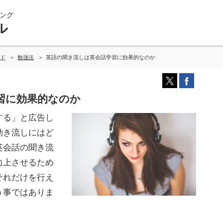
ング
ル
ド
勉強法
英語の聞き流しは英会話学習に効果的なのか
習に効果的なのか
する」と広告し
効き流しにはど
英会話の聞き流
向上させるため
それだけを行え
う事ではありま