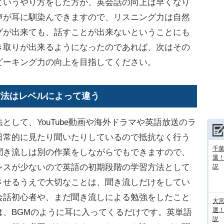
というやり方をした方が、英会話の向上は早くなり
声が耳に馴染んできますので、リスニング力は自然
グが出来ても、話すことが出来ないということにも
き取りが出来るようになったのであれば、次はその
ピーキング力の向上を目指してください。
方法はレベルによって違う
して、YouTube動画や海外ドラマや英語放送のラ
日常的に見たり聞いたりしているので抵抗なく行う
千葉
聞き流しは別の作業をしながらでもできますので、
選
レスが少ないので英語の初期段階の学習方法として
説
させるうえで大切なことは、聞き流しだけをしてい
会話初心者や、まだ聞き流しによる勉強をしたこと
大宮
選
は、BGMのように耳に入ってくるだけです。英単語
説