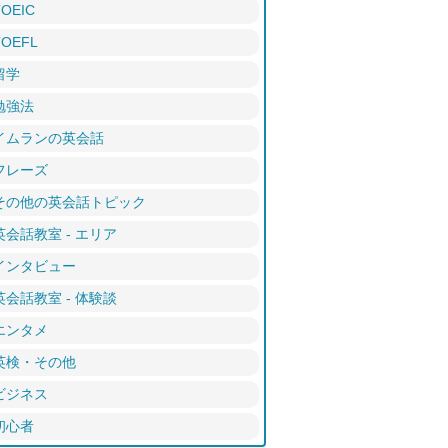
TOEIC
TOEFL
留学
勉強法
イムランの英会話
フレーズ
その他の英会話トピック
英会話教室 - エリア
インタビュー
英会話教室 - 体験談
エンタメ
英検・その他
ビジネス
初心者