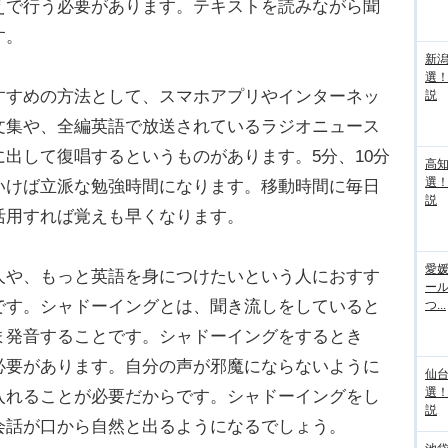
えで行う必要があります。テキストを読みながら聞
す。
新
選
すめの方法として、スマホアプリやインターネッ
説
文集や、全編英語で放送されているラジオニュース
出して復唱するというものがあります。5分、10分
高
選
いけば立派な勉強時間になります。移動時間に毎日
説
活用すれば覚えも早くなります。
愛媛
や、もっと英語を身につけたいという人におすす
ー
です。シャドーイングとは、聞き流しをしていると
つ...
ま発音することです。シャドーイングをするとき
必要があります。自分の声が邪魔にならないように
仙
選
入れることが必要だからです。シャドーイングをし
説
会話が口から自然と出るようになるでしょう。