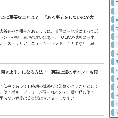
本当に重要なことは？ 「ある事」をしないのが大
大阪弁や九州弁があるように、英語にも地域によって話
セントや癖、表現の違いはある。TOEICの試験にも米
オーストラリア、ニュージーランド、カナダなど、異...
「聞き上手」になる方法！ 英語上達のポイントも紹
う仕事であっても納期の連絡など業務がはっきりとして
、使うボキャブラリーが限られるので、繰り返し使う
困らない程度の英会話はマスターしやすい。