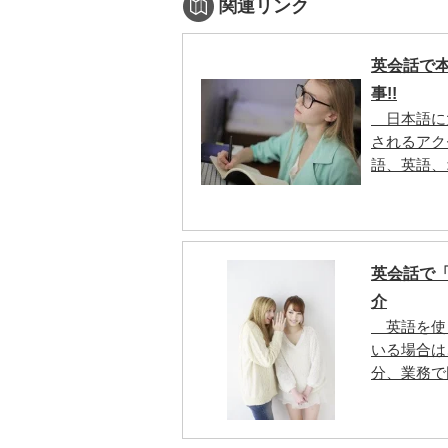
関連リンク
英会話で
事!!
日本語に
されるアク
語、英語、
英会話で
介
英語を使
いる場合は
分、業務で