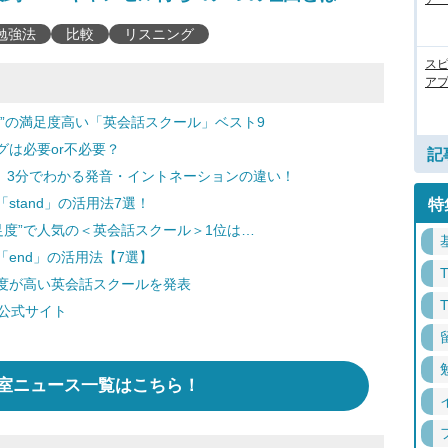
勉強法
比較
リスニング
ス
アプ
”の満足度高い「英会話スクール」ベスト9
は必要or不必要？
記
 3分でわかる発音・イントネーションの違い！
tand」の活用法7選！
特
足度”で人気の＜英会話スクール＞1位は…
end」の活用法【7選】
度が高い英会話スクールを発表
」公式サイト
室ニュース一覧はこちら！