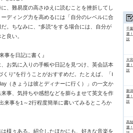
に、難易度の高さゆえに読むことを挫折してし
リーディング力を高めるには「自分のレベルに合
だ。ちなみに、“多読”をする場合には、自分が
千葉
選
ぶと良い。
説
来事を日記に書く』
大宮
、お気に入りの手帳や日記を見つけ、英会話本
選
説
づくり”を行うことがおすすめだ。たとえば、「I
d dinner today（きょうは彼とディナーに行く）」の一文か
新
出来事、気持ちや感想などを膨らませて英文を作
選
説
出来事を1～2行程度簡単に書いてみるところか
高
選
は様々ある。紹介したほかにも、好きな音楽を
説