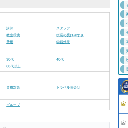
講師
スタッフ
教室環境
授業の受けやすさ
費用
学習効果
30代
40代
60代以上
資格対策
トラベル英会話
グループ