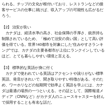
られる。チップの文化が根付いており、レストランなどの接
客サービスの仕事に就けば、収入アップの可能性も広がるだ
ろう。
【2】 治安が良い
カナダは、経済水準の高さ、社会保障の手厚さ、銃所持も
制限されているため、「極めて治安の良い国」として高い評
価を得ている。世界140都市を対象にした“住みやすさランキ
ング”では、カナダの主要各都市が上位にランクインしている
ほど。とても暮らしやすい環境と言える。
【3】 標準的な英語が身に付く
カナダで使われている英語はアクセントや訛りがない標準
英語。発音がきれいで、聞き取りやすい特徴がある。そのた
め、ワーホリなどの短期間で効率よく英語を学ぶには、カナ
ダは最適の場所の一つといえる。その証として、国際報道メ
ディア（CNNなど）がカナダ人のニュースキャスターを好ん
で採用することも有名な話だ。