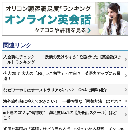
関連リンク
入会前にチェック！ “授業の受けやすさ“で選ばれた【英会話スク
ール】ランキング
今人気!？ 大人の「おけいこ留学」って何？ 英語力アップにも最
適！
なぜワーホリはオーストラリアがいい？ Q&Aで簡単紹介！
海外旅行前に抑えておきたい！ 一番お得な「両替方法」はどれ？
■上達のコツは“習得度” 満足度No.1の【英会話スクール】はど
こ？
米国と英国の「英語」はどう異なる!? 3分でわかる発音・イントネ