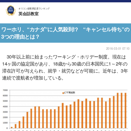
オリコン顧客満足度ランキング
英会話教室
ワーホリ、“カナダ”に人気殺到!? “キャンセル待ち”の
3つの理由とは？
2016-03-01 07:10
30年以上前に始まったワーキング・ホリデー制度。現在は
14ヶ国の協定国があり、18歳から30歳の日本国民に1～2年の
滞在許可が与えられ、就学・就労などが可能に。近年は、3年
連続で渡航者が増加している。