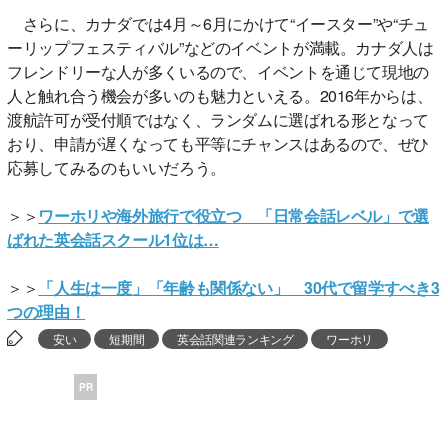
さらに、カナダでは4月～6月にかけて“イースター”や“チュ
ーリップフェスティバル”などのイベントが満載。カナダ人は
フレンドリーな人が多くいるので、イベントを通じて現地の
人と触れ合う機会が多いのも魅力といえる。2016年からは、
渡航許可が受付順ではなく、ランダムに選ばれる形となって
おり、申請が遅くなっても平等にチャンスはあるので、ぜひ
応募してみるのもいいだろう。
＞＞
ワーホリや海外旅行で役立つ 「日常会話レベル」で選
ばれた英会話スクール1位は…
＞＞
「人生は一度」「年齢も関係ない」 30代で留学すべき3
つの理由！
安い
短期間
英会話関連ランキング
ワーホリ
PR