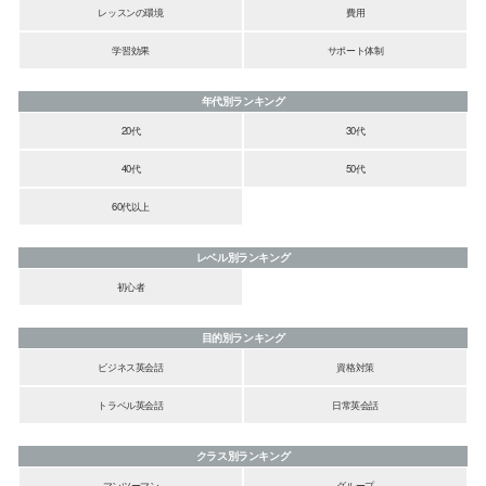
レッスンの環境
費用
学習効果
サポート体制
年代別ランキング
20代
30代
40代
50代
60代以上
レベル別ランキング
初心者
目的別ランキング
ビジネス英会話
資格対策
トラベル英会話
日常英会話
クラス別ランキング
マンツーマン
グループ