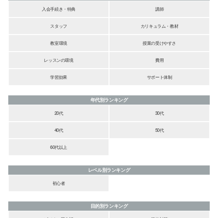
入会手続き・特典
講師
スタッフ
カリキュラム・教材
教室環境
授業の受けやすさ
レッスンの環境
費用
学習効果
サポート体制
年代別ランキング
20代
30代
40代
50代
60代以上
レベル別ランキング
初心者
目的別ランキング