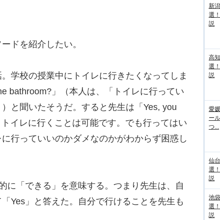
新
選
説
ードを紹介したい。
高
選
。学校の授業中にトイレに行きたくなってしま
説
 the bathroom?」（本人は、「トイレに行ってい
と聞いたそうだ。すると先生は「Yes, you
愛媛
ー
ot.」（はい。トイレに行くことは可能です。でも行ってはい
つ...
レに行っていいのかダメなのかがわからず困惑し
仙
選
説
理的に「できる」を意味する。つまり先生は、自
池袋
「Yes」と答えた。自分で行けることを先生も
選
説
。