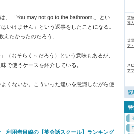
「You may not go to the bathroom.」とい
英
導入
てはいけません」という返事をしたことになる。
を教えたかったのだろう。
英語
ア・
be」（おそらく～だろう）という意味もあるが、
意味で使うケースを紹介している。
ス
アプ
かよくないか。こういった違いを意識しながら使
記
特
? 利用者目線の【英会話スクール】ランキング