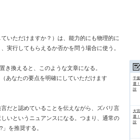
（～していただけますか？）は、能力的にも物理的に
り、実行してもらえるか否かを問う場合に使う。
」に置き換えると、このような文章になる。
ur point?」（あなたの要点を明確にしていただけます
千葉
選
説
言だと認めていることを伝えながら、ズバリ言
大宮
選
ほしいというニュアンスになる。つまり、通常の
説
u～?」を推奨する。