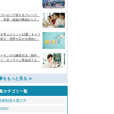
語プレゼンで使えるフレーズ
・本題・結論の構成からス...
を学ぶメリット12選！キャリ
収入・視野が広がる理由と...
ピーキングの練習方法｜独学・
リ・オンライン英会話で上...
事をもっと見る ≫
集カテゴリ一覧
基礎知識＆選び方
TOEIC