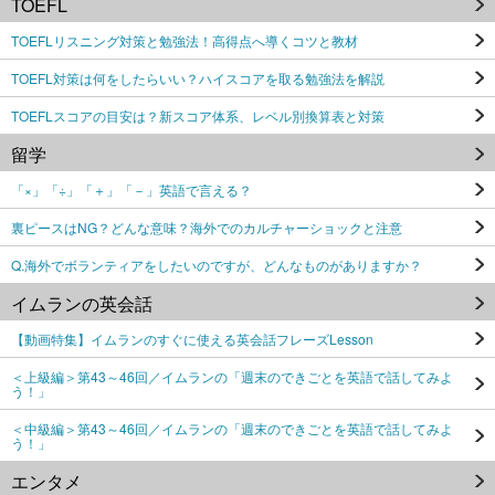
TOEFL
TOEFLリスニング対策と勉強法！高得点へ導くコツと教材
TOEFL対策は何をしたらいい？ハイスコアを取る勉強法を解説
TOEFLスコアの目安は？新スコア体系、レベル別換算表と対策
留学
「×」「÷」「＋」「－」英語で言える？
裏ピースはNG？どんな意味？海外でのカルチャーショックと注意
Q.海外でボランティアをしたいのですが、どんなものがありますか？
イムランの英会話
【動画特集】イムランのすぐに使える英会話フレーズLesson
＜上級編＞第43～46回／イムランの「週末のできごとを英語で話してみよ
う！」
＜中級編＞第43～46回／イムランの「週末のできごとを英語で話してみよ
う！」
エンタメ