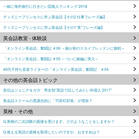
一緒に海外旅行に行きたい芸能人ランキング 2018
ディズニープリンセスに学ぶ英会話【その2 仕事フレーズ編】
ディズニープリンセスに学ぶ英会話【その1“美”フレーズ編】
英会話教室 - 体験談
「オンライン英会話」奮闘記 ＃06 ～娘が初のスカイプレッスンに挑戦～
「オンライン英会話」奮闘記 ＃05 ～ついに娘編に突入～
40代子持ち音楽ライターの「オンライン英会話」奮闘記 ＃04
その他の英会話トピック
首位はジョニデ＆ガガ 男女別“英語で話してみたい外国人 2017”
英会話スクールの受講目的に「TOEIC対策」が増加？
英検・その他
Q.英検の二次試験の面接を受けます。どのようなことをしますか？
Q.使える英語の資格を取得したいのですが、おすすめは？