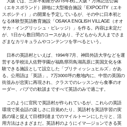
大阪では、三井不動産が2015年秋に大阪・万博記念公園
（エキスポランド）跡地に大型複合施設「EXPOCITY（エキ
スポシティ）」の開業を予定しているが、その中に日本初と
なる体験型英語教育施設「OSAKA ENGLISH VILLAGE（オオ
サカ・イングリッシュ・ビレッジ）」を作る。内容は未定だ
が、1日から数日間のコースがあり、子どもから大人までさま
ざまなカリキュラムやコンテンツを学べるという。
日本の英語村といえば、1994年7月、神田外語大学などを運
営する学校法人佐野学園が福島県羽鳥湖高原に英国文化を体
験できる施設として設立した「ブリティッシュヒルズ」があ
る。公用語は「英語」。7万3000坪の敷地内に、中世の英国の
街並みが忠実に再現され、クラスでのレッスンから食事のオ
ーダー、パブでの歓談まですべて英語のみで過ごす。
このように官民で英語村が作られているが、これらの英語
環境で英会話の楽しさに目覚めたり、英語村を英語学習の実
践の場と捉えて目標到達までのマイルトーンにしたりと、活
用方法はさまざまだ。英語村のようにイマ―ジョンできる英