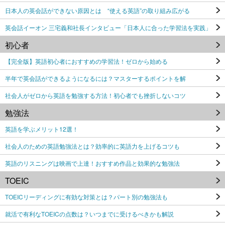
日本人の英会話ができない原因とは “使える英語”の取り組み広がる
英会話イーオン 三宅義和社長インタビュー「日本人に合った学習法を実践」
初心者
【完全版】英語初心者におすすめの学習法！ゼロから始める
半年で英会話ができるようになるには？マスターするポイントを解
社会人がゼロから英語を勉強する方法！初心者でも挫折しないコツ
勉強法
英語を学ぶメリット12選！
社会人のための英語勉強法とは？効率的に英語力を上げるコツも
英語のリスニングは映画で上達！おすすめ作品と効果的な勉強法
TOEIC
TOEICリーディングに有効な対策とは？パート別の勉強法も
就活で有利なTOEICの点数は？いつまでに受けるべきかも解説