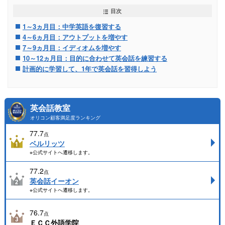
目次
1～3ヵ月目：中学英語を復習する
4～6ヵ月目：アウトプットを増やす
7～9ヵ月目：イディオムを増やす
10～12ヵ月目：目的に合わせて英会話を練習する
計画的に学習して、1年で英会話を習得しよう
英会話教室
オリコン顧客満足度ランキング
77.7
点
ベルリッツ
※公式サイトへ遷移します。
77.2
点
英会話イーオン
※公式サイトへ遷移します。
76.7
点
ＥＣＣ外語学院