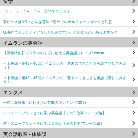
留学
「×」「÷」「＋」「－」英語で言える？
裏ピースはNG？どんな意味？海外でのカルチャーショックと注意
Q.海外でボランティアをしたいのですが、どんなものがありますか？
イムランの英会話
【動画特集】イムランのすぐに使える英会話フレーズLesson
＜上級編＞第43～46回／イムランの「週末のできごとを英語で話してみよ
う！」
＜中級編＞第43～46回／イムランの「週末のできごとを英語で話してみよ
う！」
エンタメ
一緒に海外旅行に行きたい芸能人ランキング 2018
ディズニープリンセスに学ぶ英会話【その2 仕事フレーズ編】
ディズニープリンセスに学ぶ英会話【その1“美”フレーズ編】
英会話教室 - 体験談