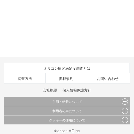
オリコン顧客満足度調査とは
調査方法
掲載規約
お問い合わせ
会社概要
個人情報保護方針
引用・転載について
利用者の声について
当サイトで公開されている情報（文字、写真、イラスト、画像データ等）及びこれらの配
置・編集および構造などについての著作権は株式会社oricon MEに帰属しております。
クッキーの使用について
当サイトに掲載している内容はすべてサービスの利用者が提出された見解・感想です。
これらの情報を権利者の許可なく無断転載・複製などの二次利用を行うことは固く禁じて
弊社が内容について正確性を含め一切保証するものではありません。
おります。
© oricon ME inc.
このサイトでは Cookie を使用して、ユーザーに合わせたコンテンツや広告の表示、ソー
弊社の見解・ 意見ではないことをご理解いただいた上でご覧ください。