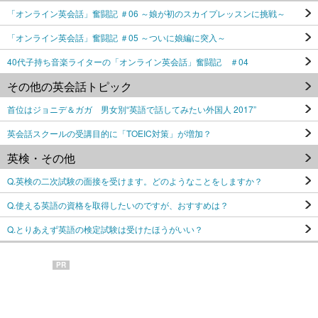
「オンライン英会話」奮闘記 ＃06 ～娘が初のスカイプレッスンに挑戦～
「オンライン英会話」奮闘記 ＃05 ～ついに娘編に突入～
40代子持ち音楽ライターの「オンライン英会話」奮闘記 ＃04
その他の英会話トピック
首位はジョニデ＆ガガ 男女別“英語で話してみたい外国人 2017”
英会話スクールの受講目的に「TOEIC対策」が増加？
英検・その他
Q.英検の二次試験の面接を受けます。どのようなことをしますか？
Q.使える英語の資格を取得したいのですが、おすすめは？
Q.とりあえず英語の検定試験は受けたほうがいい？
PR