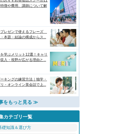
のおすすめ英会話スクール11
！特徴や費用、講師について解
語プレゼンで使えるフレーズ
・本題・結論の構成からス...
を学ぶメリット12選！キャリ
収入・視野が広がる理由と...
ピーキングの練習方法｜独学・
リ・オンライン英会話で上...
事をもっと見る ≫
集カテゴリ一覧
基礎知識＆選び方