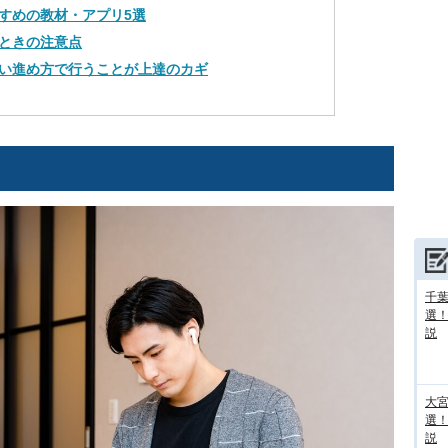
すめの教材・アプリ5選
ときの注意点
い進め方で行うことが上達のカギ
千葉
選
説
大宮
選
説