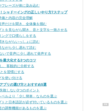
やフレーズが体に染み込む
！シャドーイングの正しいやり方7ステップ
準備と内容の完全理解
音声だけを聞き、全体像を掴む
プトを見ながら聞き、音と文字を一致させる
リングで口慣らしをする
聞きながらいっしょに読む
見ながら少し遅れて読む
見ないで音声に少し遅れて発声する
を最大化する3つのコツ
し、客観的に分析する
ことを習慣にする
グを使い分ける
アプリの選び方とおすすめ5選
失敗しない3つのポイント
レベルより「少し簡単」なものを選ぶ
プトと日本語訳が必ず付いているものを選ぶ
PR
度の調整機能があるものを選ぶ