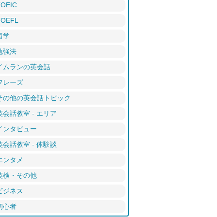
TOEIC
TOEFL
留学
勉強法
イムランの英会話
フレーズ
その他の英会話トピック
英会話教室 - エリア
インタビュー
英会話教室 - 体験談
エンタメ
英検・その他
ビジネス
初心者