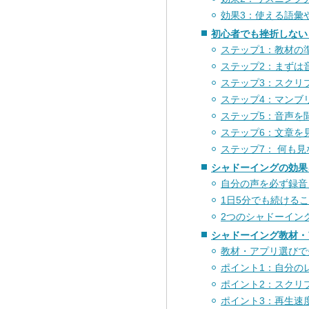
効果3：使える語彙
初心者でも挫折しない
ステップ1：教材の
ステップ2：まずは
ステップ3：スクリ
ステップ4：マンブ
ステップ5：音声を
ステップ6：文章を
ステップ7： 何も
シャドーイングの効果
自分の声を必ず録音
1日5分でも続ける
2つのシャドーイン
シャドーイング教材・
教材・アプリ選びで
ポイント1：自分の
ポイント2：スクリ
ポイント3：再生速