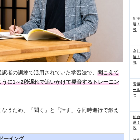
新
選
説
高
選
説
通訳者の訓練で活用されていた学習法で、
聞こえて
うに1～2秒遅れで追いかけて発音するトレーニン
愛媛
ー
つ...
こなうため、「聞く」と「話す」を同時進行で鍛え
仙
選
説
ドーイング