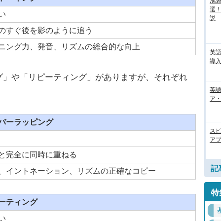
池袋
選
い
説
のすぐ後を影のように追う
ニング力、発音、リズムの総合的な向上
英
導入
グ」や「リピーティング」がありますが、それぞれ
英語
ア・
バーラッピング
ス
アプ
と完全に同時に重ねる
記
、イントネーション、リズムの正確なコピー
特
ーティング
い