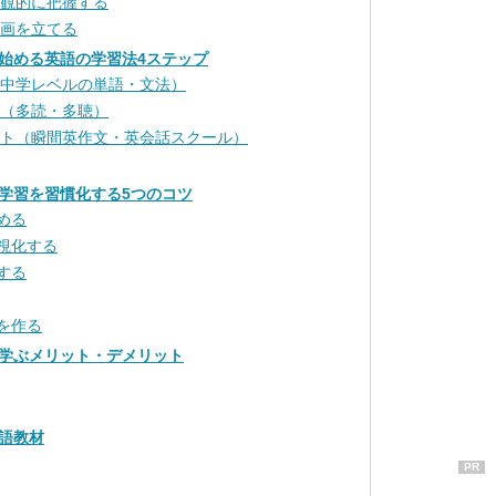
客観的に把握する
計画を立てる
始める英語の学習法4ステップ
め（中学レベルの単語・文法）
ト（多読・多聴）
プット（瞬間英作文・英会話スクール）
学習を習慣化する5つのコツ
める
可視化する
する
を作る
学ぶメリット・デメリット
語教材
PR