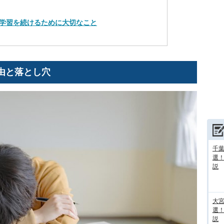
学習を続けるために大切なこと
由と落とし穴
千葉
選
説
大宮
選
説