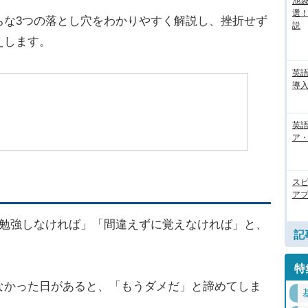
池袋
選
ちな3つの落とし穴をわかりやすく解説し、挫折せず
説
えします。
英
導入
英語
ア・
ス
アプ
間勉強しなければ」「間違えずに覚えなければ」と、
記
特
なかった日があると、「もうダメだ」と諦めてしま