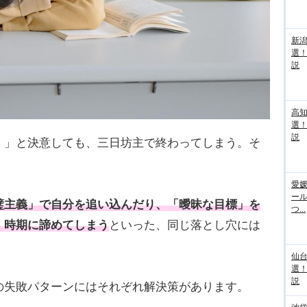
新
選
説
高
選
説
！」と決意しても、三日坊主で終わってしまう。そ
愛媛
ー
璧主義」で自分を追い込んだり、「曖昧な目標」を
つ...
」時期に諦めてしまう
といった、同じ落とし穴には
仙
選
説
の失敗パターンにはそれぞれ解決策があります。