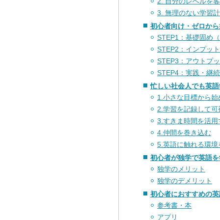
2. 自分のレベルを
3. 無理のない学習
初心者向け・ゼロから
STEP1：基礎固
STEP2：インプッ
STEP3：アウト
STEP4：実践・継続
忙しい社会人でも英語
1.小さな目標から始
2.学習を記録して
3.すきま時間を活用
4.仲間を巻き込む
5.英語に触れる環境
初心者が独学で英語を
独学のメリット
独学のデメリット
初心者におすすめの英
参考書・本
アプリ