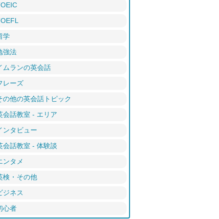
TOEIC
TOEFL
留学
勉強法
イムランの英会話
フレーズ
その他の英会話トピック
英会話教室 - エリア
インタビュー
英会話教室 - 体験談
エンタメ
英検・その他
ビジネス
初心者