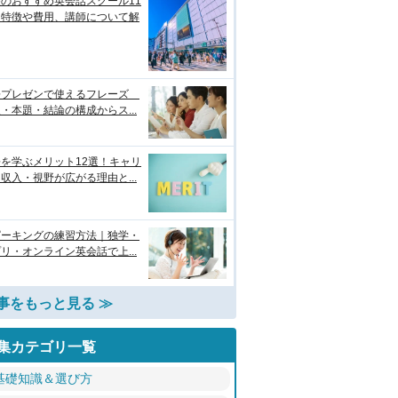
のおすすめ英会話スクール11
！特徴や費用、講師について解
語プレゼンで使えるフレーズ
・本題・結論の構成からス...
を学ぶメリット12選！キャリ
収入・視野が広がる理由と...
ピーキングの練習方法｜独学・
リ・オンライン英会話で上...
事をもっと見る ≫
集カテゴリ一覧
基礎知識＆選び方