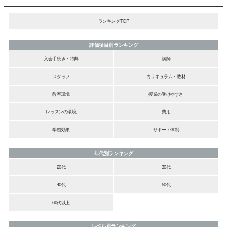
ランキングTOP
評価項目別ランキング
入会手続き・特典
講師
スタッフ
カリキュラム・教材
教室環境
授業の受けやすさ
レッスンの環境
費用
学習効果
サポート体制
年代別ランキング
20代
30代
40代
50代
60代以上
レベル別ランキング