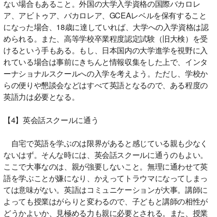
ない場合もあること。外国の大学入学資格の国際バカロレ
ア、アビトゥア、バカロレア、GCEAレベルを保有すること
になった場合、18歳に達していれば、大学への入学資格は認
められる。また、高等学校卒業程度認定試験（旧大検）を受
けるという手もある。もし、日本国内の大学進学を視野に入
れている場合は事前にきちんと情報収集をした上で、インタ
ーナショナルスクールへの入学を考えよう。ただし、学校か
らの便りや懇談会などはすべて英語となるので、ある程度の
英語力は必要となる。
【4】英会話スクールに通う
自宅で英語を学ぶのは限界があると感じている親も少なく
ないはず。そんな時には、英会話スクールに通うのもよい。
ここで大事なのは、親が強要しないこと。無理に通わせて英
語を学ぶことが嫌になり、かえってトラウマになってしまっ
ては意味がない。英語はコミュニケーションが大事。講師に
よっても授業はがらりと変わるので、子どもと講師の相性が
どうかよいか、見極める力も親に必要とされる。また、授業