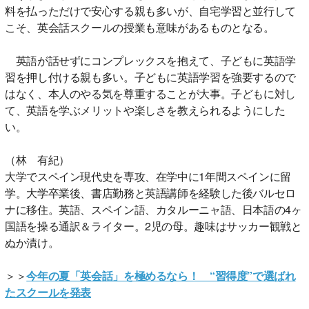
料を払っただけで安心する親も多いが、自宅学習と並行して
こそ、英会話スクールの授業も意味があるものとなる。
英語が話せずにコンプレックスを抱えて、子どもに英語学
習を押し付ける親も多い。子どもに英語学習を強要するので
はなく、本人のやる気を尊重することが大事。子どもに対し
て、英語を学ぶメリットや楽しさを教えられるようにした
い。
（林 有紀）
大学でスペイン現代史を専攻、在学中に1年間スペインに留
学。大学卒業後、書店勤務と英語講師を経験した後バルセロ
ナに移住。英語、スペイン語、カタルーニャ語、日本語の4ヶ
国語を操る通訳＆ライター。2児の母。趣味はサッカー観戦と
ぬか漬け。
＞＞
今年の夏「英会話」を極めるなら！ “習得度”で選ばれ
たスクールを発表