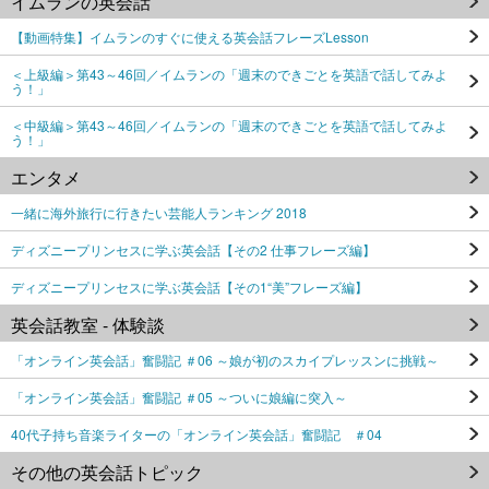
イムランの英会話
【動画特集】イムランのすぐに使える英会話フレーズLesson
＜上級編＞第43～46回／イムランの「週末のできごとを英語で話してみよ
う！」
＜中級編＞第43～46回／イムランの「週末のできごとを英語で話してみよ
う！」
エンタメ
一緒に海外旅行に行きたい芸能人ランキング 2018
ディズニープリンセスに学ぶ英会話【その2 仕事フレーズ編】
ディズニープリンセスに学ぶ英会話【その1“美”フレーズ編】
英会話教室 - 体験談
「オンライン英会話」奮闘記 ＃06 ～娘が初のスカイプレッスンに挑戦～
「オンライン英会話」奮闘記 ＃05 ～ついに娘編に突入～
40代子持ち音楽ライターの「オンライン英会話」奮闘記 ＃04
その他の英会話トピック