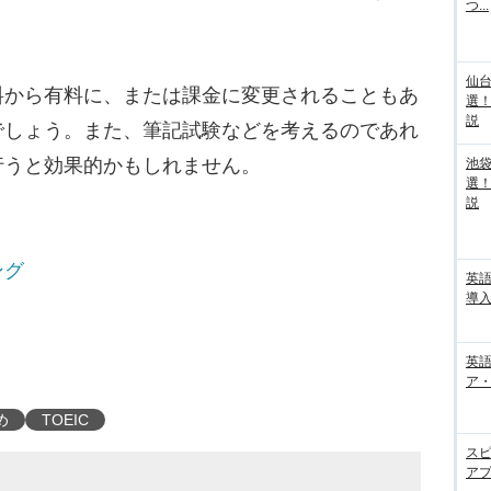
つ...
仙
から有料に、または課金に変更されることもあ
選
説
でしょう。また、筆記試験などを考えるのであれ
行うと効果的かもしれません。
池袋
選
説
ング
英
導入
英語
ア・
め
TOEIC
ス
アプ