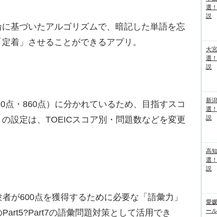
選
説
に基づいたアルゴリズムで、暗記した単語を忘
「定着」させることができるアプリ。
大宮
選
説
新
730点・860点）に分かれているため、目指すスコ
選
説
の設定は、TOEICスコア別・問題数などを変更
高
選
説
験者が600点を獲得するために必要な「語彙力」
愛媛
ー
art5?Part7の語彙問題対策として活用でき