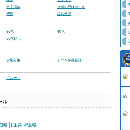
講師
スタッフ
教室環境
授業の受けやすさ
費用
学習効果
30代
40代
60代以上
資格対策
トラベル英会話
グループ
ール
田県
山形県
福島県