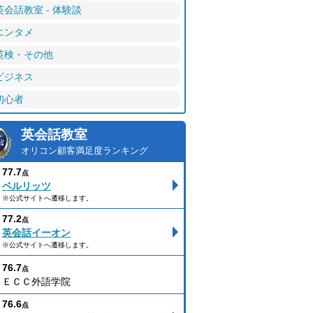
英会話教室 - 体験談
エンタメ
英検・その他
ビジネス
初心者
英会話教室
オリコン顧客満足度ランキング
77.7
点
ベルリッツ
※公式サイトへ遷移します。
77.2
点
英会話イーオン
※公式サイトへ遷移します。
76.7
点
ＥＣＣ外語学院
76.6
点