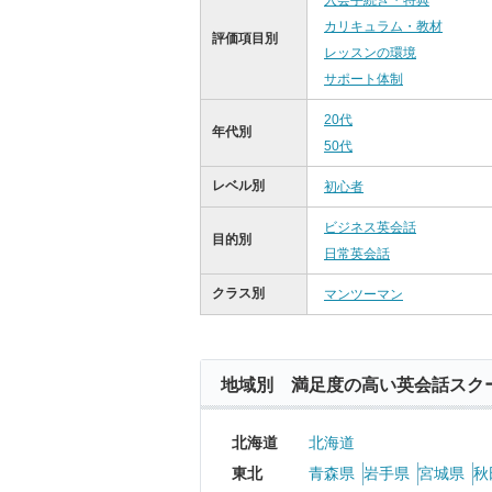
入会手続き・特典
カリキュラム・教材
評価項目別
レッスンの環境
サポート体制
20代
年代別
50代
レベル別
初心者
ビジネス英会話
目的別
日常英会話
クラス別
マンツーマン
地域別 満足度の高い英会話スク
北海道
北海道
東北
青森県
岩手県
宮城県
秋