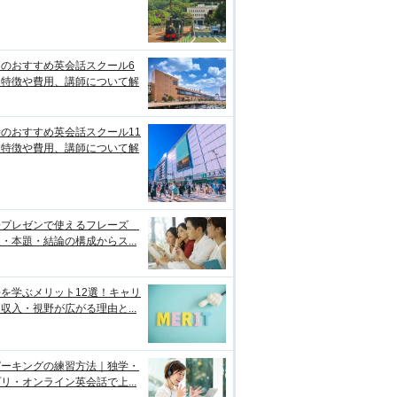
台のおすすめ英会話スクール6
！特徴や費用、講師について解
のおすすめ英会話スクール11
！特徴や費用、講師について解
語プレゼンで使えるフレーズ
・本題・結論の構成からス...
を学ぶメリット12選！キャリ
収入・視野が広がる理由と...
ピーキングの練習方法｜独学・
リ・オンライン英会話で上...