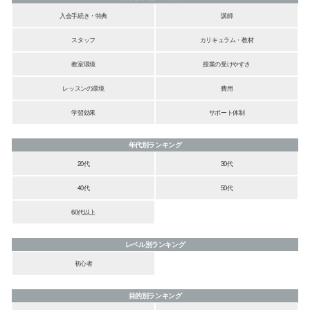
入会手続き・特典
講師
スタッフ
カリキュラム・教材
教室環境
授業の受けやすさ
レッスンの環境
費用
学習効果
サポート体制
年代別ランキング
20代
30代
40代
50代
60代以上
レベル別ランキング
初心者
目的別ランキング