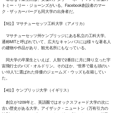
トミー・リー・ジョーンズがいる。Facebook創設者のマー
ク・ザッカーバーグも同大学の出身者だ。
【5位】マサチューセッツ工科大学（アメリカ）
マサチューセッツ州ケンブリッジにある私立の工科大学。
通称MITと呼ばれていて、広大なキャンパスには様々な著名人
の建物や作品があり、観光名所にもなっている。
同大学の卒業生といえば、人類で2番目に月に降り立った宇
宙飛行士のバズ・オルドリン。そのほか、“世界で最も頭のい
い10人”に選ばれた俳優のジェームズ・ウッズも在籍してい
た。
【4位】ケンブリッジ大学（イギリス）
創立が1209年と、英語圏ではオックスフォード大学の次に
古い歴史がある大学。アイザック・ニュートン（万有引力の