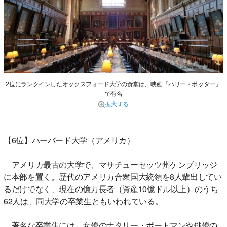
2位にランクインしたオックスフォード大学の食堂は、映画『ハリー・ポッター』
で有名
拡大する
【6位】ハーバード大学（アメリカ）
アメリカ最古の大学で、マサチューセッツ州ケンブリッジ
に本部を置く。歴代のアメリカ合衆国大統領を8人輩出してい
るだけでなく、現在の億万長者（資産10億ドル以上）のうち
62人は、同大学の卒業生ともいわれている。
著名な卒業生には、女優のナタリー・ポートマンや俳優の