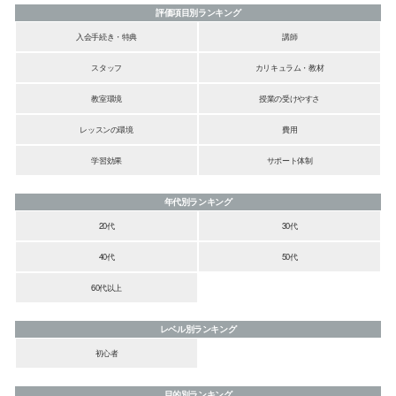
評価項目別ランキング
入会手続き・特典
講師
スタッフ
カリキュラム・教材
教室環境
授業の受けやすさ
レッスンの環境
費用
学習効果
サポート体制
年代別ランキング
20代
30代
40代
50代
60代以上
レベル別ランキング
初心者
目的別ランキング