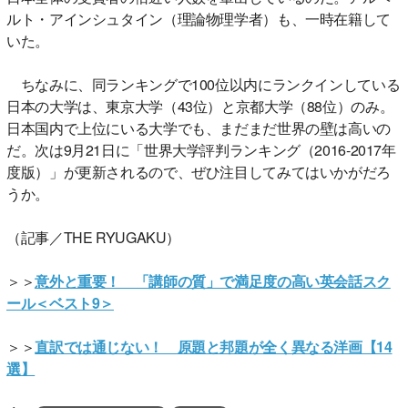
ルト・アインシュタイン（理論物理学者）も、一時在籍して
いた。
ちなみに、同ランキングで100位以内にランクインしている
日本の大学は、東京大学（43位）と京都大学（88位）のみ。
日本国内で上位にいる大学でも、まだまだ世界の壁は高いの
だ。次は9月21日に「世界大学評判ランキング（2016‐2017年
度版）」が更新されるので、ぜひ注目してみてはいかがだろ
うか。
（記事／THE RYUGAKU）
＞＞
意外と重要！ 「講師の質」で満足度の高い英会話スク
ール＜ベスト9＞
＞＞
直訳では通じない！ 原題と邦題が全く異なる洋画【14
選】