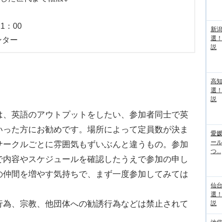
1：00
新
選
ンター
説
高
選
説
、英語のアウトプットをしたい、参加者同士で英
いった方にお勧めです。場所によって定員数が決ま
愛媛
ー
サークルごとに雰囲気もずいぶんと違うもの。参加
つ...
で内容やスケジュールを確認したうえで参加の申し
の仲間を増やす気持ちで、まず一度参加してみては
仙
選
行為、宗教、他団体への勧誘行為などは禁止されて
説