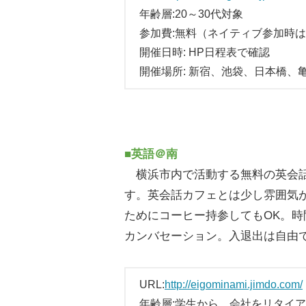
年齢層:20～30代対象
参加費:無料（ネイティブ参加時は
開催日時: HP日程表で確認
開催場所: 新宿、池袋、日本橋、亀
■英語＠南
横浜市内で活動する無料の英会話
す。英会話カフェとは少し雰囲気
ためにコーヒー持参してもOK。時
カンバセーション。入退出は自由
URL:
http://eigominami.jimdo.com/
年齢層:学生から、会社をリタイ