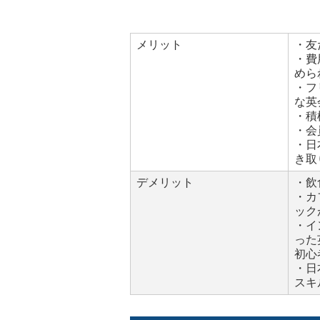
メリット
・友
・費
めら
・フ
な英
・積
・会
・日
き取
デメリット
・飲
・カ
ック
・イ
った
初心
・日
スキ