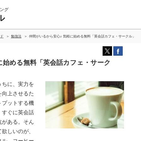
ング
ル
ド
勉強法
仲間がいるから安心♪ 気軽に始める無料「英会話カフェ・サークル」
軽に始める無料「英会話カフェ・サーク
うちに、実力を
を向上させるた
トプットする機
、すぐに英会話
抗がある。そん
て欲しいのが、
クル。コーヒー