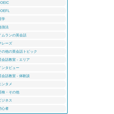
TOEIC
TOEFL
留学
勉強法
イムランの英会話
フレーズ
その他の英会話トピック
英会話教室 - エリア
インタビュー
英会話教室 - 体験談
エンタメ
英検・その他
ビジネス
初心者