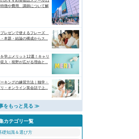
のおすすめ英会話スクール11
！特徴や費用、講師について解
語プレゼンで使えるフレーズ
・本題・結論の構成からス...
を学ぶメリット12選！キャリ
収入・視野が広がる理由と...
ピーキングの練習方法｜独学・
リ・オンライン英会話で上...
事をもっと見る ≫
集カテゴリ一覧
基礎知識＆選び方