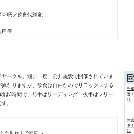
500円／飲食代別途）
戸 等
サークル。週に一度、公共施設で開催されていま
が異なりますが、飲食は自由なのでリラックスする
千葉
間は3時間で、前半はリーディング、後半はフリー
選
説
です。
大宮
選
説
アした世代まで幅広い