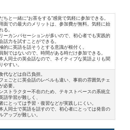
だちと一緒に“お茶をする”感覚で気軽に参加できる。
用面での最大のメリットは、参加費が無料。気軽に始
れる。
リーカンバセーションが多いので、初心者でも実践的
会話力を試すことができる。
極的に英語を話そうとする意識が根付く。
員制ではないので、時間がある時だけ参加できる。
本人同士の英会話なので、ネイティブな英語よりも聞
りやすい。
食代などは自己負担。
フェごとに英会話のレベルも違い、事前の雰囲気チェ
が必要。
ンストラクター不在のため、テキストベースの系統立
英語学習が難しく、
者にとっては予習・復習などが実践しにくい。
本人同士で英語を話すので、初心者にとっては発音の
ルアップが難しい。