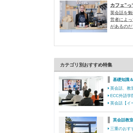
カフェ”っ
英会話を勉
営者によっ
があるのだ
カテゴリ別おすすめ特集
基礎知識
英会話、教
ECC外語
英会話【イ
英会話教室
三重のおす