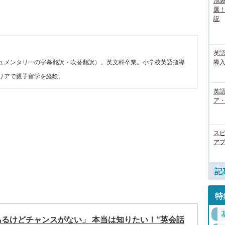
池袋
選
説
英
ュメンタリーの字幕翻訳・吹替翻訳）。英文科卒業。小学校英語指導
導入
リアで親子留学を経験。
英語
ア・
ス
アプ
記
特
るけどチャンスがない」 本当は知りたい！“英会話