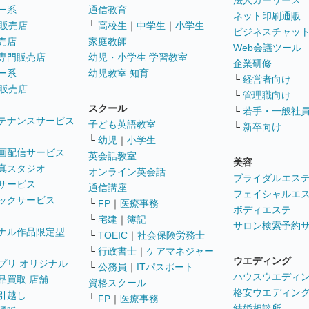
法人カーリース
ー系
通信教育
ネット印刷通販
販売店
└
高校生
｜
中学生
｜
小学生
ビジネスチャッ
売店
家庭教師
Web会議ツール
専門販売店
幼児・小学生 学習教室
企業研修
ー系
幼児教室 知育
└
経営者向け
販売店
└
管理職向け
スクール
└
若手・一般社
テナンスサービス
子ども英語教室
└
新卒向け
└
幼児
｜
小学生
画配信サービス
英会話教室
美容
真スタジオ
オンライン英会話
ブライダルエス
サービス
通信講座
フェイシャルエ
ックサービス
└
FP
｜
医療事務
ボディエステ
└
宅建
｜
簿記
サロン検索予約
ナル作品限定型
└
TOEIC
｜
社会保険労務士
└
行政書士
｜
ケアマネジャー
ウエディング
プリ オリジナル
└
公務員
｜
ITパスポート
ハウスウエディ
品買取 店舗
資格スクール
格安ウエディン
引越し
└
FP
｜
医療事務
結婚相談所