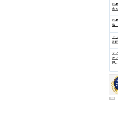
DM
点
DM
徴
ド
動画
デ
は
経...
PR