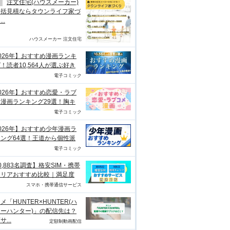
注文住宅(ハウスメーカー)
一括見積ならタウンライフ家づ
..
ハウスメーカー 注文住宅
026年】おすすめ漫画ランキ
！読者10,564人が選ぶ好き
電子コミック
026年】おすすめ恋愛・ラブ
漫画ランキング29選！胸キ
電子コミック
026年】おすすめ少年漫画ラ
ング64選！王道から個性派
電子コミック
0,883名調査】格安SIM・携帯
ャリアおすすめ比較｜満足度
スマホ・携帯通信サービス
メ「HUNTER×HUNTER(ハ
ーハンター)」の配信先は？
...
定額制動画配信