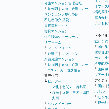
オフィス
分譲マンション管理会社
オフィス
└
首都圏
｜
東海
｜
近畿
｜
九州
福利厚生
マンション大規模修繕
電力会社
不動産仲介 賃貸
子ども見
賃貸情報サイト
賃貸マンション
トラベル
住宅設備ショールーム
旅行予約
リフォーム
└
国内旅
└
フルリフォーム
航空券比
└
戸建て
｜
マンション
ホテル比
新築分譲マンション
格安航空券
└
首都圏
｜
東海
｜
近畿
｜
九州
└
国内線
ハウスメーカー 注文住宅
ツアー比
建売住宅
アクティ
└
ビルダー
└
国内
｜
└
東北
｜
北関東
｜
首都圏
ホテル
└
東海
｜
近畿
｜
中国・四国
└
ビジネ
└
九州
└
観光利
└
ハウスメーカー