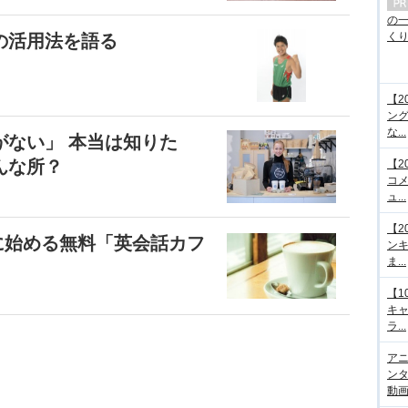
の
くり.
の活用法を語る
【2
ング
な...
がない」 本当は知りた
んな所？
【2
コメ
ュ...
【2
に始める無料「英会話カフ
ンキ
ま...
【1
キ
ラ...
アニ
ンタ
動画サ