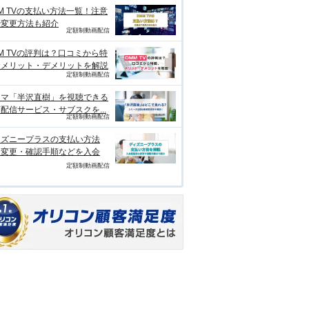
M TVの支払い方法一覧！注意
や変更方法も紹介
定額制動画配信
M TVの評判は？口コミから特
、メリット・デメリットを解説
定額制動画配信
ラマ「半沢直樹」を視聴できる
配信サービス・サブスクを...
定額制動画配信
ィズニープラスの支払い方法
？変更・確認手順などを入会
定額制動画配信