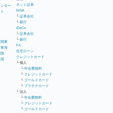
ネット証券
ウンター
NISA
イト
└
証券会社
リ
└
銀行
iDeCo
└
証券会社
└
銀行
｜
関東
FX
｜
東海
住宅ローン
四国
クレジットカード
全国
└ 個人
ス
└
年会費無料
└
クレジットカード
└
ゴールドカード
└
プラチナカード
└ 法人
└
年会費無料
└
クレジットカード
└
ゴールドカード