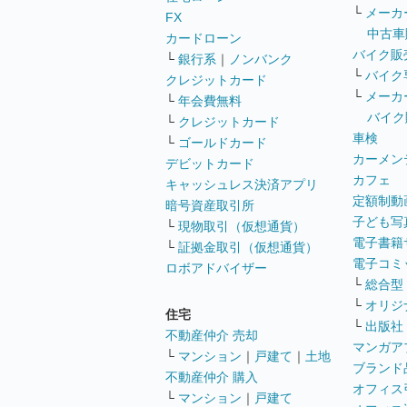
└
メーカ
FX
中古車
カードローン
バイク販
└
銀行系
｜
ノンバンク
└
バイク
クレジットカード
└
メーカ
└
年会費無料
バイク
└
クレジットカード
車検
└
ゴールドカード
カーメン
デビットカード
カフェ
キャッシュレス決済アプリ
定額制動
暗号資産取引所
子ども写
└
現物取引（仮想通貨）
電子書籍
└
証拠金取引（仮想通貨）
電子コミ
ロボアドバイザー
└
総合型
└
オリジ
住宅
└
出版社
不動産仲介 売却
マンガア
└
マンション
｜
戸建て
｜
土地
ブランド
不動産仲介 購入
オフィス
└
マンション
｜
戸建て