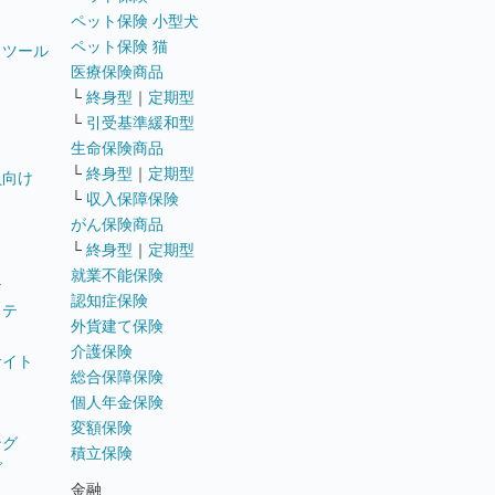
ペット保険 小型犬
ペット保険 猫
トツール
医療保険商品
└
終身型
｜
定期型
└
引受基準緩和型
生命保険商品
└
終身型
｜
定期型
員向け
└
収入保障保険
がん保険商品
└
終身型
｜
定期型
就業不能保険
テ
認知症保険
ステ
外貨建て保険
介護保険
サイト
総合保障保険
個人年金保険
変額保険
ング
積立保険
グ
金融