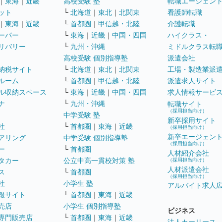
｜
東海
｜
近畿
高校受験 塾
転職エージェン
ット
└
北海道
｜
東北
｜
北関東
看護師転職
｜
東海
｜
近畿
└
首都圏
｜
甲信越・北陸
介護転職
ーパー
└
東海
｜
近畿
｜
中国・四国
ハイクラス・
リバリー
└
九州・沖縄
ミドルクラス転
高校受験 個別指導塾
派遣会社
納税サイト
└
北海道
｜
東北
｜
北関東
工場・製造業派
ルーム
└
首都圏
｜
甲信越・北陸
派遣求人サイト
ル収納スペース
└
東海
｜
近畿
｜
中国・四国
求人情報サービ
ナ
└
九州・沖縄
転職サイト
（採用担当向け）
中学受験 塾
新卒採用サイト
社
└
首都圏
｜
東海
｜
近畿
（採用担当向け）
新卒エージェン
アリング
中学受験 個別指導塾
（採用担当向け）
ー
└
首都圏
人材紹介会社
タカー
公立中高一貫校対策 塾
（採用担当向け）
人材派遣会社
ス
└
首都圏
（採用担当向け）
社
小学生 塾
アルバイト求人
報サイト
└
首都圏
｜
東海
｜
近畿
売店
小学生 個別指導塾
ビジネス
専門販売店
└
首都圏
｜
東海
｜
近畿