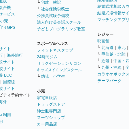
通販
└
宅建
｜
簿記
結婚式場相談カ
複合機
└
社会保険労務士
結婚式場情報サ
サービス
公務員試験予備校
マッチングアプ
 小売
法人向け英会話スクール
守りGPS
子どもプログラミング教室
レジャー
映画館
スポーツ&ヘルス
└
北海道
｜
東北
サイト
フィットネスクラブ
└
甲信越・北陸
行
｜
海外旅行
24時間ジム
└
近畿
｜
中国・
較サイト
リラクゼーションサロン
└
九州・沖縄
｜
較サイト
キッズスイミングスクール
カラオケボック
 LCC
└
幼児
｜
小学生
テーマパーク
｜
国際線
較サイト
小売
ビティ予約サイト
家電量販店
海外
ドラッグストア
紳士服専門店
ス利用
スーツショップ
用
カー用品店