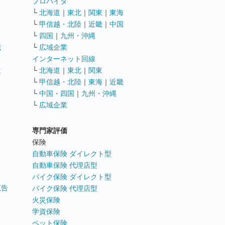
ト
プロバイダ
└
北海道
｜
東北
｜
関東
｜
東海
└
甲信越・北陸
｜
近畿
｜
中国
└
四国
｜
九州・沖縄
職
└
広域企業
インターネット回線
遣
└
北海道
｜
東北
｜
関東
└
甲信越・北陸
｜
東海
｜
近畿
ス
└
中国・四国
｜
九州・沖縄
└
広域企業
専門家評価
ト
保険
自動車保険 ダイレクト型
自動車保険 代理店型
バイク保険 ダイレクト型
広告
バイク保険 代理店型
火災保険
学資保険
ペット保険