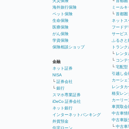
火災保険
└
首都圏
海外旅行保険
ミールキ
ペット保険
└
首都圏
生命保険
ネットス
医療保険
フードデ
がん保険
サービス
学資保険
ふるさと
保険相談ショップ
トランク
└
レンタ
└
コンテ
金融
└
宅配型
ネット証券
引越し会
NISA
カーシェ
└
証券会社
レンタカ
└
銀行
格安レン
スマホ専業証券
カーリー
iDeCo 証券会社
車買取会
ネット銀行
中古車情
インターネットバンキング
中古車販
外貨預金
└
中古車
住宅ローン