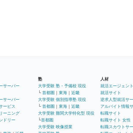
塾
人材
ーサーバー
大学受験 塾・予備校 現役
就活エージェン
└
首都圏
｜
東海
｜
近畿
就活サイト
ーサーバー
大学受験 個別指導塾 現役
逆求人型就活サ
サービス
└
首都圏
｜
東海
｜
近畿
アルバイト情報
リーニング
大学受験 難関大学特化型 現役
転職サイト
ンドリー
└
首都圏
転職サイト 女性
大学受験 映像授業
転職スカウトサ