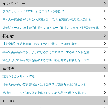
インタビュー
プログリット（PROGRIT）の口コミ・評判は？
日本人の英会話ができない原因とは “使える英語”の取り組み広がる
英会話イーオン 三宅義和社長インタビュー「日本人に合った学習法を実践」
初心者
【完全版】英語初心者におすすめの学習法！ゼロから始める
半年で英会話ができるようになるには？マスターするポイントを解
社会人がゼロから英語を勉強する方法！初心者でも挫折しないコツ
勉強法
英語を学ぶメリット12選！
社会人のための英語勉強法とは？効率的に英語力を上げるコツも
英語のリスニングは映画で上達！おすすめ作品と効果的な勉強法
TOEIC