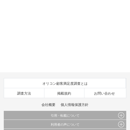
オリコン顧客満足度調査とは
調査方法
掲載規約
お問い合わせ
会社概要
個人情報保護方針
引用・転載について
利用者の声について
当サイトで公開されている情報（文字、写真、イラスト、画像データ等）及びこれらの配