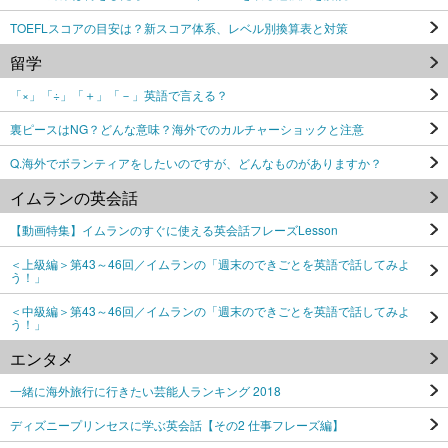
TOEFLスコアの目安は？新スコア体系、レベル別換算表と対策
留学
「×」「÷」「＋」「－」英語で言える？
裏ピースはNG？どんな意味？海外でのカルチャーショックと注意
Q.海外でボランティアをしたいのですが、どんなものがありますか？
イムランの英会話
【動画特集】イムランのすぐに使える英会話フレーズLesson
＜上級編＞第43～46回／イムランの「週末のできごとを英語で話してみよ
う！」
＜中級編＞第43～46回／イムランの「週末のできごとを英語で話してみよ
う！」
エンタメ
一緒に海外旅行に行きたい芸能人ランキング 2018
ディズニープリンセスに学ぶ英会話【その2 仕事フレーズ編】