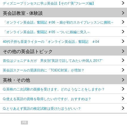
ディズニープリンセスに学ぶ英会話【その1“美”フレーズ編】
英会話教室 - 体験談
「オンライン英会話」奮闘記 ＃06 ～娘が初のスカイプレッスンに挑戦～
「オンライン英会話」奮闘記 ＃05 ～ついに娘編に突入～
40代子持ち音楽ライターの「オンライン英会話」奮闘記 ＃04
その他の英会話トピック
首位はジョニデ＆ガガ 男女別“英語で話してみたい外国人 2017”
英会話スクールの受講目的に「TOEIC対策」が増加？
英検・その他
Q.英検の二次試験の面接を受けます。どのようなことをしますか？
Q.使える英語の資格を取得したいのですが、おすすめは？
Q.とりあえず英語の検定試験は受けたほうがいい？
PR