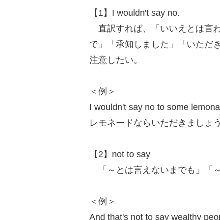
【1】I wouldn't say no.
直訳すれば、「いいえとは言わ
で」「承知しました」「いただ
注意したい。
＜例＞
I wouldn't say no to some lemon
レモネードならいただきましょ
【2】not to say
「～とは言えないまでも」「～
＜例＞
And that's not to say wealthy peop