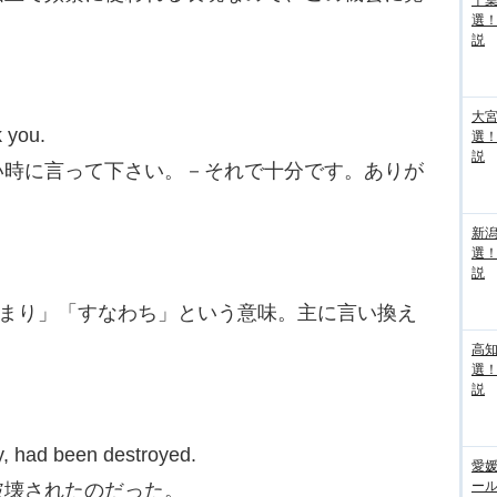
千葉
選
説
大宮
 you.
選
説
い時に言って下さい。－それで十分です。ありが
新
選
説
「つまり」「すなわち」という意味。主に言い換え
高
選
説
ay, had been destroyed.
愛媛
ー
破壊されたのだった。