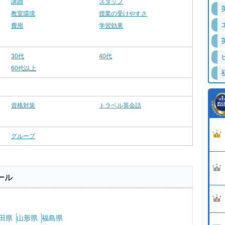
講師
スタッフ
教室環境
授業の受けやすさ
費用
学習効果
30代
40代
60代以上
資格対策
トラベル英会話
グループ
ール
田県
山形県
福島県