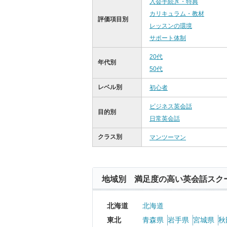
入会手続き・特典
カリキュラム・教材
評価項目別
レッスンの環境
サポート体制
20代
年代別
50代
レベル別
初心者
ビジネス英会話
目的別
日常英会話
クラス別
マンツーマン
地域別 満足度の高い英会話スク
北海道
北海道
東北
青森県
岩手県
宮城県
秋