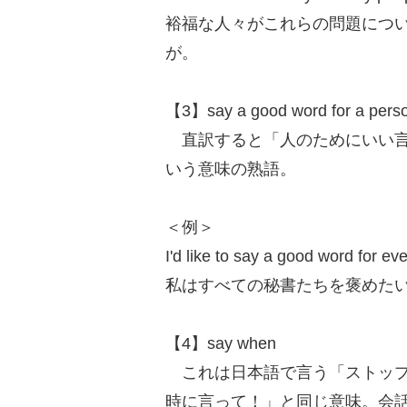
裕福な人々がこれらの問題につ
が。
【3】say a good word for a pers
直訳すると「人のためにいい言
いう意味の熟語。
＜例＞
I'd like to say a good word for ev
私はすべての秘書たちを褒めた
【4】say when
これは日本語で言う「ストップ
時に言って！」と同じ意味。会