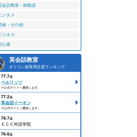
英会話教室 - 体験談
エンタメ
英検・その他
ビジネス
初心者
英会話教室
オリコン顧客満足度ランキング
77.7
点
ベルリッツ
※公式サイトへ遷移します。
77.2
点
英会話イーオン
※公式サイトへ遷移します。
76.7
点
ＥＣＣ外語学院
76.6
点