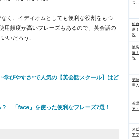
つ...
なく、イディオムとしても便利な役割をもつ
仙
は使用頻度が高いフレーズもあるので、英会話の
選
説
といいだろう。
池袋
選
説
“学びやすさ”で人気の【英会話スクール】はど
英
導入
英語
？ 「face」を使った便利なフレーズ7選！
ア・
ス
アプ