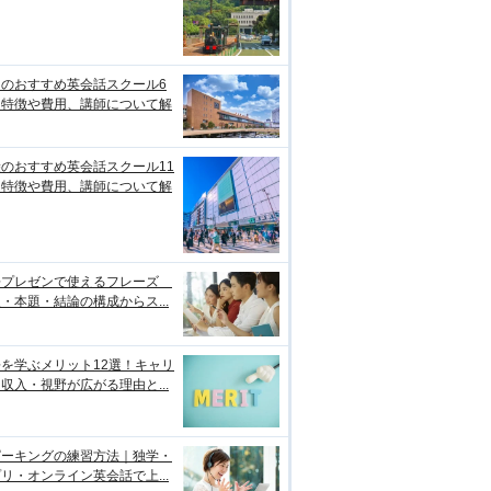
台のおすすめ英会話スクール6
！特徴や費用、講師について解
のおすすめ英会話スクール11
！特徴や費用、講師について解
語プレゼンで使えるフレーズ
・本題・結論の構成からス...
を学ぶメリット12選！キャリ
収入・視野が広がる理由と...
ピーキングの練習方法｜独学・
リ・オンライン英会話で上...