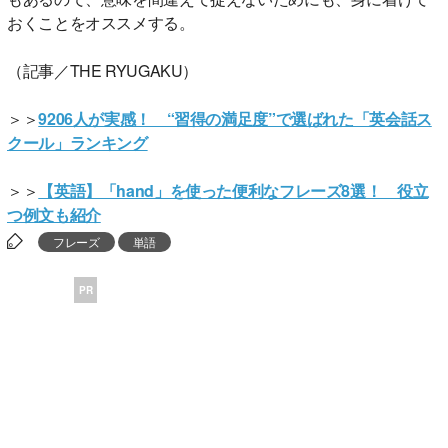
おくことをオススメする。
（記事／THE RYUGAKU）
＞＞
9206人が実感！ “習得の満足度”で選ばれた「英会話ス
クール」ランキング
＞＞
【英語】「hand」を使った便利なフレーズ8選！ 役立
つ例文も紹介
フレーズ
単語
PR