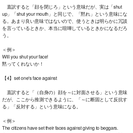
直訳すると「顔を閉じろ」という意味だが、実は「shut
up」「shut your mouth」と同じで、「黙れ」という意味にな
る。あまり良い意味ではないので、使うときは明らかに冗談
を言っているときか、本当に喧嘩しているときかになるだろ
う。
＜例＞
Will you shut your face!
黙ってくれないか！
【4】set one's face against
直訳すると「（自身の）顔を～に対面させる」という意味
だが、ここから推測できるように、「～に断固として反抗す
る」「反対する」という意味になる。
＜例＞
The citizens have set their faces against giving to beggars.