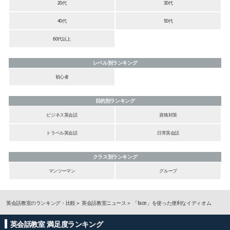
20代
30代
40代
50代
60代以上
レベル別ランキング
初心者
目的別ランキング
ビジネス英会話
資格対策
トラベル英会話
日常英会話
クラス別ランキング
マンツーマン
グループ
英会話教室のランキング・比較
英会話教室ニュース
「face」を使った便利なイディオム
英会話教室 満足度ランキング