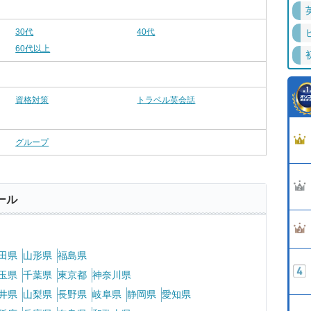
30代
40代
60代以上
資格対策
トラベル英会話
グループ
ール
田県
山形県
福島県
玉県
千葉県
東京都
神奈川県
井県
山梨県
長野県
岐阜県
静岡県
愛知県