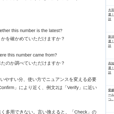
大宮
選
説
 this number is the latest?
新
うかを確かめていただけますか？
選
説
 this number came from?
来たのか調べていただけますか？
高
選
説
使いやすい分、使い方でニュアンスを変える必要
Confirm」により近く、例文2は「Verify」に近い
愛媛
ー
つ...
多用できない。言い換えると、「Check」の