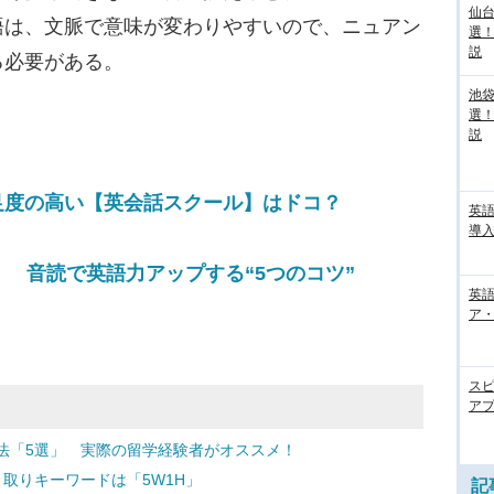
仙
語は、文脈で意味が変わりやすいので、ニュアン
選
説
る必要がある。
池袋
選
説
足度の高い【英会話スクール】はドコ？
英
導入
！ 音読で英語力アップする“5つのコツ”
英語
ア・
ス
アプ
法「5選」 実際の留学経験者がオススメ！
取りキーワードは「5W1H」
記