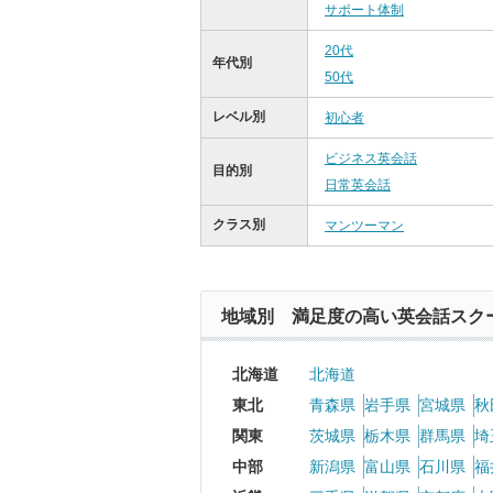
サポート体制
20代
年代別
50代
レベル別
初心者
ビジネス英会話
目的別
日常英会話
クラス別
マンツーマン
地域別 満足度の高い英会話スク
北海道
北海道
東北
青森県
岩手県
宮城県
秋
関東
茨城県
栃木県
群馬県
埼
中部
新潟県
富山県
石川県
福