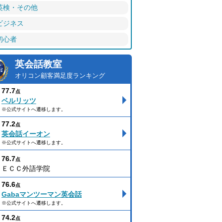
英検・その他
ビジネス
初心者
英会話教室
オリコン顧客満足度ランキング
77.7
点
ベルリッツ
※公式サイトへ遷移します。
77.2
点
英会話イーオン
※公式サイトへ遷移します。
76.7
点
ＥＣＣ外語学院
76.6
点
Gabaマンツーマン英会話
※公式サイトへ遷移します。
74.2
点