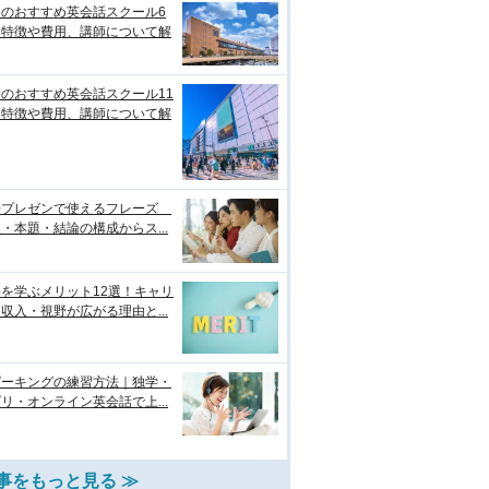
台のおすすめ英会話スクール6
！特徴や費用、講師について解
のおすすめ英会話スクール11
！特徴や費用、講師について解
語プレゼンで使えるフレーズ
・本題・結論の構成からス...
を学ぶメリット12選！キャリ
収入・視野が広がる理由と...
ピーキングの練習方法｜独学・
リ・オンライン英会話で上...
事をもっと見る ≫