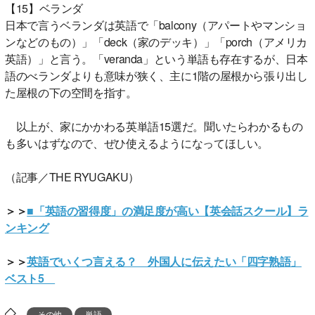
【15】ベランダ
日本で言うベランダは英語で「balcony（アパートやマンショ
ンなどのもの）」「deck（家のデッキ）」「porch（アメリカ
英語）」と言う。「veranda」という単語も存在するが、日本
語のべランダよりも意味が狭く、主に1階の屋根から張り出し
た屋根の下の空間を指す。
以上が、家にかかわる英単語15選だ。聞いたらわかるもの
も多いはずなので、ぜひ使えるようになってほしい。
（記事／THE RYUGAKU）
＞＞
■「英語の習得度」の満足度が高い【英会話スクール】ラ
ンキング
＞＞
英語でいくつ言える？ 外国人に伝えたい「四字熟語」
ベスト5
その他
単語