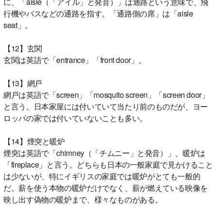
に、「aisle（「アイル」と発音）」は通路という意味で、飛
行機やバスなどの通路を指す。「通路側の席」は「aisle
seat」。
【12】玄関
玄関は英語で「entrance」「front door」。
【13】網戸
網戸は英語で「screen」「mosquito screen」「screen door」
と言う。日本家屋には付いていて当たり前のものだが、ヨー
ロッパの家では付いていないことも多い。
【14】煙突と暖炉
煙突は英語で「chimney（「チムニー」と発音）」、暖炉は
「fireplace」と言う。どちらも日本の一般家庭で見かけること
は少ないが、特にイギリスの家庭では暖炉がとても一般的
だ。薪を使う本物の暖炉だけでなく、薪が燃えている映像を
映し出す偽物の暖炉まで、様々なものがある。