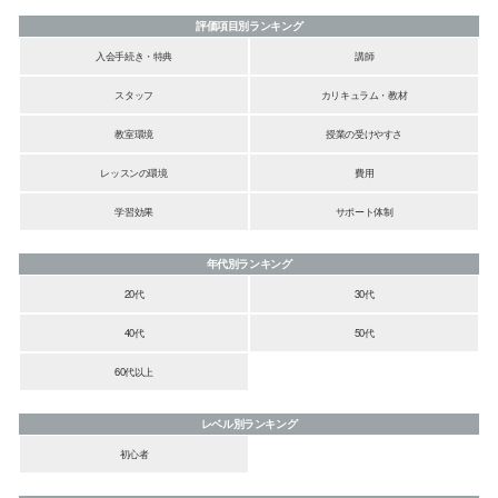
評価項目別ランキング
入会手続き・特典
講師
スタッフ
カリキュラム・教材
教室環境
授業の受けやすさ
レッスンの環境
費用
学習効果
サポート体制
年代別ランキング
20代
30代
40代
50代
60代以上
レベル別ランキング
初心者