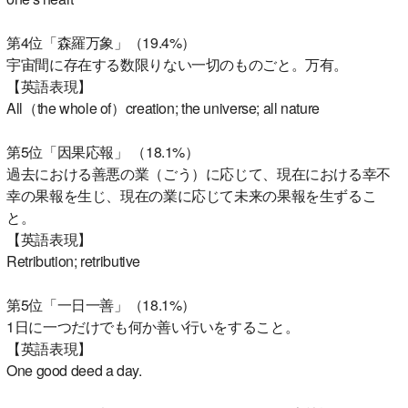
第4位「森羅万象」（19.4%）
宇宙間に存在する数限りない一切のものごと。万有。
【英語表現】
All（the whole of）creation; the universe; all nature
第5位「因果応報」 （18.1%）
過去における善悪の業（ごう）に応じて、現在における幸不
幸の果報を生じ、現在の業に応じて未来の果報を生ずるこ
と。
【英語表現】
Retribution; retributive
第5位「一日一善」（18.1%）
1日に一つだけでも何か善い行いをすること。
【英語表現】
One good deed a day.