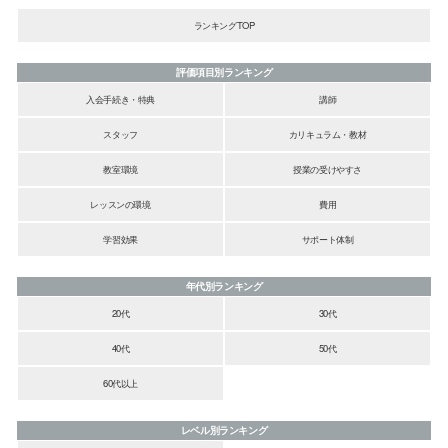
ランキングTOP
評価項目別ランキング
入会手続き・特典
講師
スタッフ
カリキュラム・教材
教室環境
授業の受けやすさ
レッスンの環境
費用
学習効果
サポート体制
年代別ランキング
20代
30代
40代
50代
60代以上
レベル別ランキング