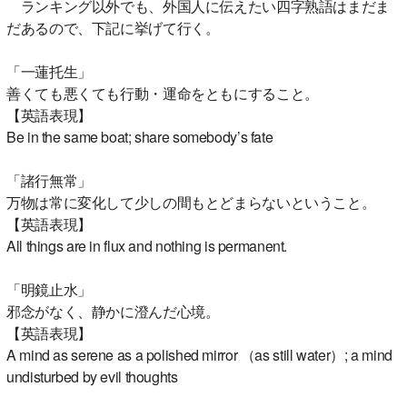
ランキング以外でも、外国人に伝えたい四字熟語はまだま
だあるので、下記に挙げて行く。
「一蓮托生」
善くても悪くても行動・運命をともにすること。
【英語表現】
Be in the same boat; share somebody’s fate
「諸行無常」
万物は常に変化して少しの間もとどまらないということ。
【英語表現】
All things are in flux and nothing is permanent.
「明鏡止水」
邪念がなく、静かに澄んだ心境。
【英語表現】
A mind as serene as a polished mirror （as still water）; a mind
undisturbed by evil thoughts