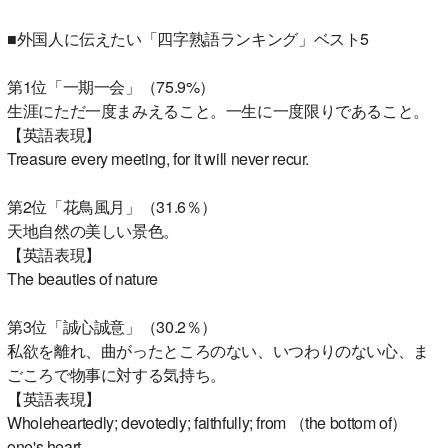
■外国人に伝えたい「四字熟語ランキング」ベスト5
第1位「一期一会」（75.9%）
生涯にただ一度まみえること。一生に一度限りであること。
【英語表現】
Treasure every meeting, for it will never recur.
第2位「花鳥風月」（31.6％）
天地自然の美しい景色。
【英語表現】
The beauties of nature
第3位「誠心誠意」（30.2％）
私欲を離れ、曲がったところのない、いつわりのない心、ま
ごころで物事に対する気持ち。
【英語表現】
Wholeheartedly; devotedly; faithfully; from （the bottom of）
one's heart