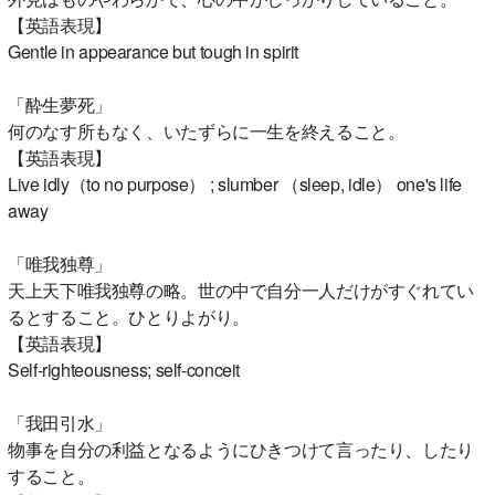
【英語表現】
Gentle in appearance but tough in spirit
「酔生夢死」
何のなす所もなく、いたずらに一生を終えること。
【英語表現】
Live idly（to no purpose） ; slumber （sleep, idle） one's life
away
「唯我独尊」
天上天下唯我独尊の略。世の中で自分一人だけがすぐれてい
るとすること。ひとりよがり。
【英語表現】
Self-righteousness; self-conceit
「我田引水」
物事を自分の利益となるようにひきつけて言ったり、したり
すること。