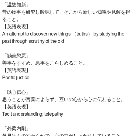
「温故知新」
昔の物事を研究し吟味して、そこから新しい知識や見解を得
ること。
【英語表現】
An attempt to discover new things （truths） by studying the
past through scrutiny of the old
「勧善懲悪」
善事をすすめ、悪事をこらしめること。
【英語表現】
Poetic justice
「以心伝心」
思うことが言葉によらず、互いの心から心に伝わること。
【英語表現】
Tacit understanding; telepathy
「外柔内剛」
外見はものやわらかで、心の中がしっかりしていること。