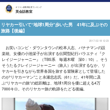
オリコン顧客満足度ランキング
英会話教室
リヤカー引いて“地球1周分”歩いた男 41年に及ぶその
旅路【後編】
2017-02-18 12:23
お笑いコンビ・ダウンタウンの松本人志、バナナマンの設
楽統、女優の小池栄子が出演する伝聞型紀行バラエティ『ク
レイジージャーニー』（TBS系 毎週木曜 深0：10）。そう
そうたるクレイジージャーニー（旅人）が出演するなか、リ
ヤカーを引きながら世界各国を旅する冒険家として登場した
のが“リヤカーマン”こと永瀬忠志氏（61）だ。41年間に及
ぶ“リヤカーの旅”の総距離は、地球1周分を優に超える4万
7000キロ。そのリヤカー旅の軌跡をたどる後編。