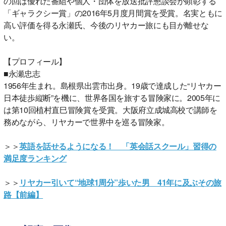
の回は優れた番組や個人・団体を放送批評懇談会が顕彰する
「ギャラクシー賞」の2016年5月度月間賞を受賞。名実ともに
高い評価を得る永瀬氏、今後のリヤカー旅にも目が離せな
い。
【プロフィール】
■永瀬忠志
1956年生まれ。島根県出雲市出身。19歳で達成した“リヤカー
日本徒歩縦断”を機に、世界各国を旅する冒険家に。2005年に
は第10回植村直巳冒険賞を受賞。大阪府立成城高校で講師を
務めながら、リヤカーで世界中を巡る冒険家。
＞＞
英語を話せるようになる！ 「英会話スクール」習得の
満足度ランキング
＞＞
リヤカー引いて“地球1周分”歩いた男 41年に及ぶその旅
路【前編】