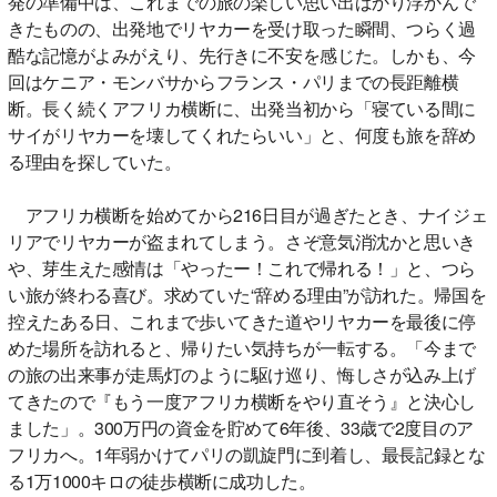
発の準備中は、これまでの旅の楽しい思い出ばかり浮かんで
きたものの、出発地でリヤカーを受け取った瞬間、つらく過
酷な記憶がよみがえり、先行きに不安を感じた。しかも、今
回はケニア・モンバサからフランス・パリまでの長距離横
断。長く続くアフリカ横断に、出発当初から「寝ている間に
サイがリヤカーを壊してくれたらいい」と、何度も旅を辞め
る理由を探していた。
アフリカ横断を始めてから216日目が過ぎたとき、ナイジェ
リアでリヤカーが盗まれてしまう。さぞ意気消沈かと思いき
や、芽生えた感情は「やったー！これで帰れる！」と、つら
い旅が終わる喜び。求めていた“辞める理由”が訪れた。帰国を
控えたある日、これまで歩いてきた道やリヤカーを最後に停
めた場所を訪れると、帰りたい気持ちが一転する。「今まで
の旅の出来事が走馬灯のように駆け巡り、悔しさが込み上げ
てきたので『もう一度アフリカ横断をやり直そう』と決心し
ました」。300万円の資金を貯めて6年後、33歳で2度目のア
フリカへ。1年弱かけてパリの凱旋門に到着し、最長記録とな
る1万1000キロの徒歩横断に成功した。