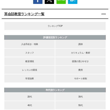
英会話教室ランキング一覧
ランキングTOP
評価項目別ランキング
入会手続き・特典
講師
スタッフ
カリキュラム・教材
教室環境
授業の受けやすさ
レッスンの環境
費用
学習効果
サポート体制
年代別ランキング
20代
30代
40代
50代