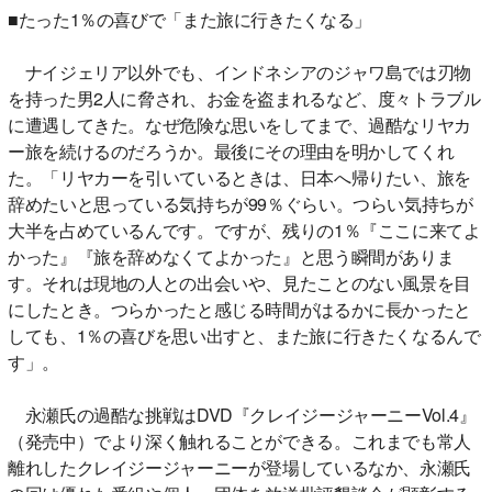
■たった1％の喜びで「また旅に行きたくなる」
ナイジェリア以外でも、インドネシアのジャワ島では刃物
を持った男2人に脅され、お金を盗まれるなど、度々トラブル
に遭遇してきた。なぜ危険な思いをしてまで、過酷なリヤカ
ー旅を続けるのだろうか。最後にその理由を明かしてくれ
た。「リヤカーを引いているときは、日本へ帰りたい、旅を
辞めたいと思っている気持ちが99％ぐらい。つらい気持ちが
大半を占めているんです。ですが、残りの1％『ここに来てよ
かった』『旅を辞めなくてよかった』と思う瞬間がありま
す。それは現地の人との出会いや、見たことのない風景を目
にしたとき。つらかったと感じる時間がはるかに長かったと
しても、1％の喜びを思い出すと、また旅に行きたくなるんで
す」。
永瀬氏の過酷な挑戦はDVD『クレイジージャーニーVol.4』
（発売中）でより深く触れることができる。これまでも常人
離れしたクレイジージャーニーが登場しているなか、永瀬氏