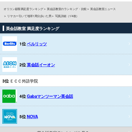
オリコン顧客満足度ランキング
英会話教室のランキング・比較
英会話教室ニュース
リヤカー引いて地球1周分歩いた男
写真詳細（1/4枚）
英会話教室 満足度ランキング
1位
ベルリッツ
2位
英会話イーオン
3位
ＥＣＣ外語学院
4位
Gabaマンツーマン英会話
5位
NOVA