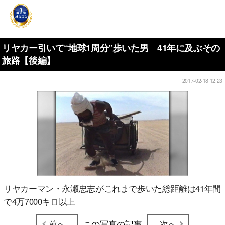
リヤカー引いて“地球1周分”歩いた男 41年に及ぶその
旅路【後編】
2017-02-18 12:23
リヤカーマン・永瀬忠志がこれまで歩いた総距離は41年間
で4万7000キロ以上
前へ
この写真の記事
次へ