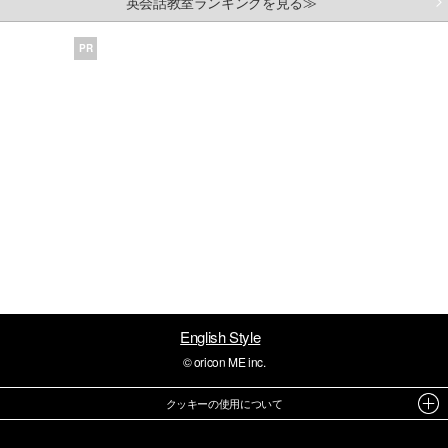
英会話教室ランキングを見る≫
PR
English Style
© oricon ME inc.
クッキーの使用について
このサイトでは Cookie を使用して、ユーザーに合わせたコンテンツや広告の表示、ソーシャル メ