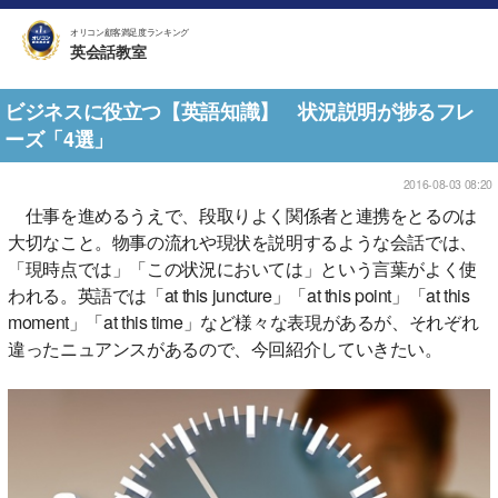
オリコン顧客満足度ランキング
英会話教室
ビジネスに役立つ【英語知識】 状況説明が捗るフレ
ーズ「4選」
2016-08-03 08:20
仕事を進めるうえで、段取りよく関係者と連携をとるのは
大切なこと。物事の流れや現状を説明するような会話では、
「現時点では」「この状況においては」という言葉がよく使
われる。英語では「at this juncture」「at this point」「at this
moment」「at this time」など様々な表現があるが、それぞれ
違ったニュアンスがあるので、今回紹介していきたい。