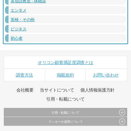
英会話教室 - 体験談
エンタメ
英検・その他
ビジネス
初心者
オリコン顧客満足度調査とは
調査方法
掲載規約
お問い合わせ
会社概要
当サイトについて
個人情報保護方針
引用・転載について
引用・転載について
クッキーの使用について
当サイトで公開されている情報（文字、写真、イラスト、画像データ等）及びこれらの配
置・編集および構造などについての著作権は株式会社oricon MEに帰属しております。