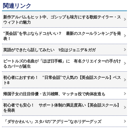
関連リンク
新作アルバムもヒット中、ゴシップも味方にする歌姫テイラー・ス
ウィフトの魅力
“英会話”を学ぶならドコがいい？ 最新のスクールランキングを発
表！
英語ができたら話してみたい 1位はジョニデ＆ガガ
ビートルズの名曲が「ほぼ日手帳」に 有名クリエイターの手がけ
るカバーが誕生
初心者におすすめ！ “日常会話”で人気の【英会話スクール】ベス
ト8
帰国子女の注目俳優・古川雄輝、マッチョ役で肉体改造も
初心者でも安心！ サポート体制の満足度高い【英会話スクール】
を発表
「ダサかわいい」スタバの“アグリー”なホリデーグッズ