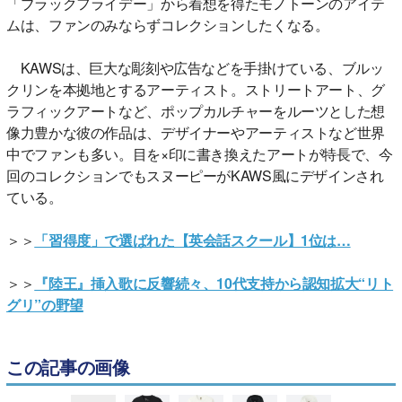
「ブラックフライデー」から着想を得たモノトーンのアイテ
ムは、ファンのみならずコレクションしたくなる。
KAWSは、巨大な彫刻や広告などを手掛けている、ブルッ
クリンを本拠地とするアーティスト。ストリートアート、グ
ラフィックアートなど、ポップカルチャーをルーツとした想
像力豊かな彼の作品は、デザイナーやアーティストなど世界
中でファンも多い。目を×印に書き換えたアートが特長で、今
回のコレクションでもスヌーピーがKAWS風にデザインされ
ている。
＞＞
「習得度」で選ばれた【英会話スクール】1位は…
＞＞
『陸王』挿入歌に反響続々、10代支持から認知拡大“リト
グリ”の野望
この記事の画像