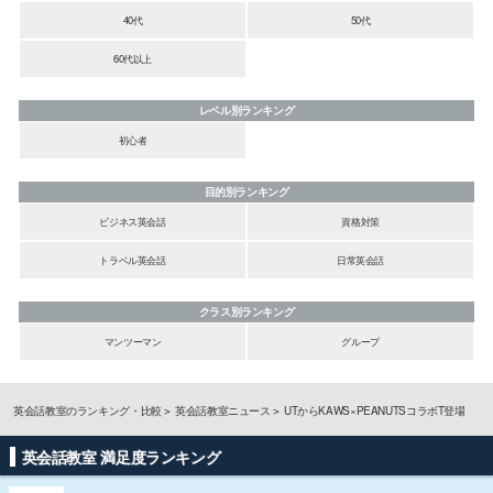
40代
50代
60代以上
レベル別ランキング
初心者
目的別ランキング
ビジネス英会話
資格対策
トラベル英会話
日常英会話
クラス別ランキング
マンツーマン
グループ
英会話教室のランキング・比較
英会話教室ニュース
UTからKAWS×PEANUTSコラボT登場
英会話教室 満足度ランキング