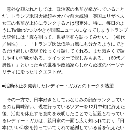
意外な顔ぶれとしては、政治家の名前が挙がっていること
だ。トランプ米国大統領やオバマ前大統領、英国エリザベス
女王の名前が上位にランクするとは想定外。特に、毎日のよ
うにTwitterのつぶやきが国際ニュースになってしまうトランプ
大統領には「腹を割って、世界平和を語ってみたい。（40代
／男性）」、「トランプ氏は低学力層にも分かるようにでき
るだけ易しい表現でゆっくり話してくれる。また気さくで話
しやすい印象がある。ツイッターで親しみもある。（60代／
男性）」といった今の世相や政治家らしからぬ彼のパーソナ
リティに沿ったリクエストが。
■活動休止を発表したレディー・ガガとのトークを熱望
その一方で、日本好きとしておなじみの顔がランクしてい
るのも興味深い。現在行っているツアーを12月中旬に終えた
後、活動を休止する意向を表明したことでも話題となってい
るレディー・ガガは、親日家の一面も広く知られており「日
本にいい印象を持っていてくれて感謝している旨を伝えたい