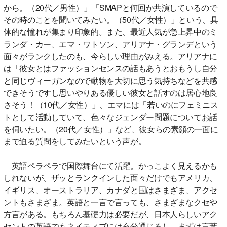
から。（20代／男性）」「SMAPと何回か共演しているので
その時のことを聞いてみたい。（50代／女性）」という、具
体的な憧れが集まり印象的。また、最近人気が急上昇中のミ
ランダ・カー、エマ・ワトソン、アリアナ・グランデという
面々がランクしたのも、今らしい理由がみえる。アリアナに
は「彼女とはファッションセンスの話もあうとおもうし自分
と同じヴィーガンなので動物を大切に思う気持ちなどを共感
できそうですし思いやりある優しい彼女と話すのは居心地良
さそう！（10代／女性）」、エマには「若いのにフェミニス
トとして活動していて、色々なジェンダー問題についてお話
を伺いたい。（20代／女性）」など、彼女らの素顔の一面に
まで迫る質問をしてみたいという声が。
英語ペラペラで国際舞台にて活躍。かっこよく見えるかも
しれないが、ザッとランクインした面々だけでもアメリカ、
イギリス、オーストラリア、カナダと国はさまざま、アクセ
ントもさまざま。英語と一言で言っても、さまざまなクセや
方言がある。もちろん基礎力は必要だが、日本人らしいアク
セントの英語でもネイティブには充分通じるし、まずは言葉