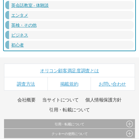
英会話教室 - 体験談
エンタメ
英検・その他
ビジネス
初心者
オリコン顧客満足度調査とは
調査方法
掲載規約
お問い合わせ
会社概要
当サイトについて
個人情報保護方針
引用・転載について
引用・転載について
クッキーの使用について
当サイトで公開されている情報（文字、写真、イラスト、画像データ等）及びこれらの配