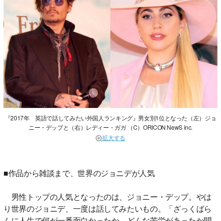
『2017年 英語で話してみたい外国人ランキング』男女別1位となった（左）ジョ
ニー・デップと（右）レディー・ガガ （C）ORICON NewS inc.
拡大する
■作品から雑談まで、世界のジョニデが人気
男性トップの人気となったのは、ジョニー・デップ。やは
り世界のジョニデ、一度は話してみたいもの。「ざっくばら
んに人生で何が一番面白かったか、どんな苦労があったか聞