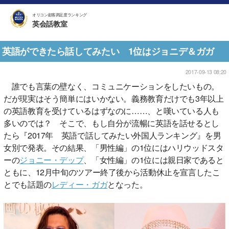
オリコン顧客満足度ランキング
英会話教室
英語ができたら話してみたい 1位はジョニデ＆ガガ
2017-09-13 08:20
誰でも言葉の壁なく、コミュニケーションをしたいもの。
だが現実はそう簡単にはいかない。義務教育だけでも3年以上
の英語教育を受けているはずなのに……、と嘆いている人も
多いのでは？ そこで、もし自分が流暢に英語を話せるとし
たら『2017年 英語で話してみたい外国人ランキング』を男
女別で発表。その結果、「男性編」の1位にはハリウッドスタ
ーの
ジョニー・デップ
、「女性編」の1位には親日家であると
ともに、12月中旬のツアー終了後から活動休止を宣言したこ
とでも話題の
レディー・ガガ
となった。