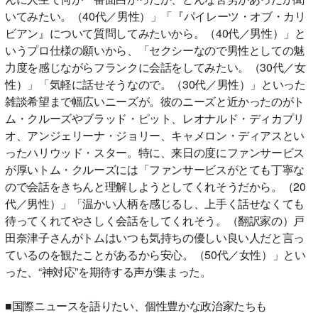
いてみたい。（40代／男性）」「『パイレーツ・オブ・カリ
ビアン』について質問してみたいから。（40代／男性）」と
いうプロ仕様の願いから、「セクシーなので男性としての魅
力度を感じながらフランクに会話をしてみたい。（30代／女
性）」「気軽に話せそうなので。（30代／男性）」といった
雑談希望まで幅広いニーズが。彼のニーズと近かったのがト
ム・クルーズやブラッド・ピット、レオナルド・ディカプリ
オ、アンジェリーナ・ジョリー、キャメロン・ディアスとい
ったハリウッド・スター。特に、来日の度にファンサービス
が厚いトム・クルーズには「ファンサービスがとても丁寧な
ので会話をきちんと理解しようとしてくれそうだから。（20
代／男性）」「温かい人柄を感じるし、上手く話せなくても
待ってくれてやさしく会話をしてくれそう。（翻訳家の）戸
田奈津子さんがトムはいつも気持ちの優しい良い人だと言っ
ているのを観たことがあるから安心。（50代／女性）」とい
った、“神対応”を期待する声が集まった。
■国際ニュースを語りたい、個性豊かな政治家たちも