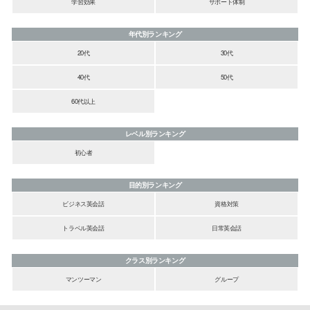
学習効果
サポート体制
年代別ランキング
20代
30代
40代
50代
60代以上
レベル別ランキング
初心者
目的別ランキング
ビジネス英会話
資格対策
トラベル英会話
日常英会話
クラス別ランキング
マンツーマン
グループ