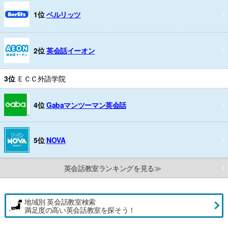
1位
ベルリッツ
2位
英会話イーオン
3位
ＥＣＣ外語学院
4位
Gabaマンツーマン英会話
5位
NOVA
英会話教室ランキングを見る≫
地域別 英会話教室検索
満足度の高い英会話教室を探そう！