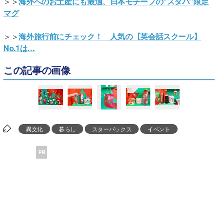
＞＞
海外へのお土産にも最適、日本モチーフの“スタバ”限定
マグ
＞＞
海外旅行前にチェック！ 人気の【英会話スクール】
No.1は…
この記事の画像
異文化
暮らし
スターバックス
イベント
PR