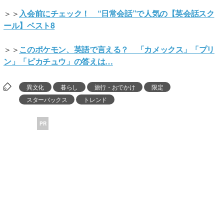
＞＞
入会前にチェック！ “日常会話”で人気の【英会話スク
ール】ベスト8
＞＞
このポケモン、英語で言える？ 「カメックス」「プリ
ン」「ピカチュウ」の答えは…
異文化
暮らし
旅行・おでかけ
限定
スターバックス
トレンド
PR