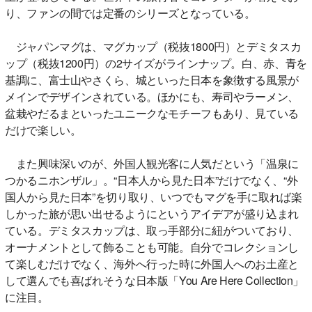
り、ファンの間では定番のシリーズとなっている。
ジャパンマグは、マグカップ（税抜1800円）とデミタスカ
ップ（税抜1200円）の2サイズがラインナップ。白、赤、青を
基調に、富士山やさくら、城といった日本を象徴する風景が
メインでデザインされている。ほかにも、寿司やラーメン、
盆栽やだるまといったユニークなモチーフもあり、見ている
だけで楽しい。
また興味深いのが、外国人観光客に人気だという「温泉に
つかるニホンザル」。“日本人から見た日本”だけでなく、“外
国人から見た日本”を切り取り、いつでもマグを手に取れば楽
しかった旅が思い出せるようにというアイデアが盛り込まれ
ている。デミタスカップは、取っ手部分に紐がついており、
オーナメントとして飾ることも可能。自分でコレクションし
て楽しむだけでなく、海外へ行った時に外国人へのお土産と
して選んでも喜ばれそうな日本版「You Are Here Collection」
に注目。