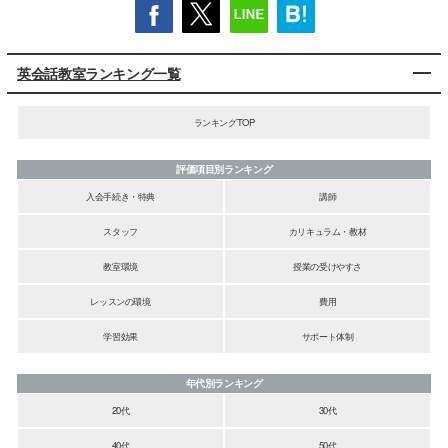
英会話教室ランキング一覧
ランキングTOP
評価項目別ランキング
入会手続き・特典
講師
スタッフ
カリキュラム・教材
教室環境
授業の受けやすさ
レッスンの環境
費用
学習効果
サポート体制
年代別ランキング
20代
30代
40代
50代