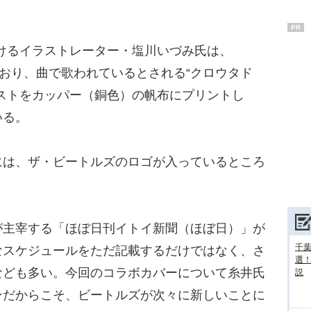
PR
けるイラストレーター・塩川いづみ氏は、
しており、曲で歌われているとされる“クロウタド
ストをカッパー（銅色）の帆布にプリントし
いる。
は、ザ・ビートルズのロゴが入っているところ
。
主宰する「ほぼ日刊イトイ新聞（ほぼ日）」が
千葉
なスケジュールをただ記載するだけではなく、さ
選
なども多い。今回のコラボカバーについて糸井氏
説
ンだからこそ、ビートルズが次々に新しいことに