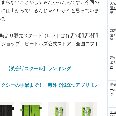
収まらないことがしてみたかったんです。今回の
大宮
選
うに仕上がっているんじゃないかなと思っていま
説
いる。
新
1時より販売スタート（ロフトは各店の開店時間
選
説
bショップ、ビートルズ公式ストア、全国ロフト
高
選
説
！ 【英会話スクール】ランキング
タクシーの手配まで！ 海外で役立つアプリ【5
愛媛
ー
つ...
仙