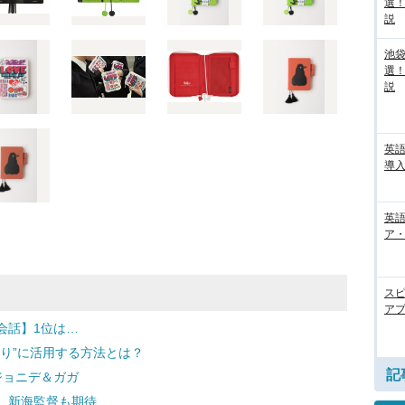
選
説
池袋
選
説
英
導入
英語
ア・
ス
アプ
会話】1位は…
り”に活用する方法とは？
記
ジョニデ＆ガガ
 新海監督も期待