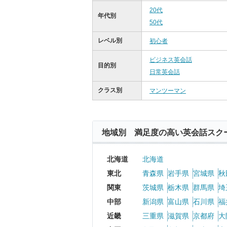
20代
年代別
50代
レベル別
初心者
ビジネス英会話
目的別
日常英会話
クラス別
マンツーマン
地域別 満足度の高い英会話スク
北海道
北海道
東北
青森県
岩手県
宮城県
秋
関東
茨城県
栃木県
群馬県
埼
中部
新潟県
富山県
石川県
福
近畿
三重県
滋賀県
京都府
大