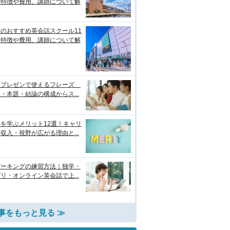
！特徴や費用、講師について解
のおすすめ英会話スクール11
！特徴や費用、講師について解
語プレゼンで使えるフレーズ
・本題・結論の構成からス...
を学ぶメリット12選！キャリ
収入・視野が広がる理由と...
ピーキングの練習方法｜独学・
リ・オンライン英会話で上...
事をもっと見る ≫