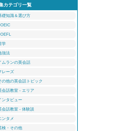
集カテゴリ一覧
基礎知識＆選び方
TOEIC
TOEFL
留学
勉強法
イムランの英会話
フレーズ
その他の英会話トピック
英会話教室 - エリア
インタビュー
英会話教室 - 体験談
エンタメ
英検・その他