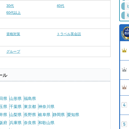
30代
40代
60代以上
資格対策
トラベル英会話
グループ
ール
田県
山形県
福島県
玉県
千葉県
東京都
神奈川県
井県
山梨県
長野県
岐阜県
静岡県
愛知県
阪府
兵庫県
奈良県
和歌山県