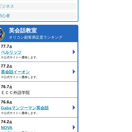
ビジネス
初心者
英会話教室
オリコン顧客満足度ランキング
77.7
点
ベルリッツ
※公式サイトへ遷移します。
77.2
点
英会話イーオン
※公式サイトへ遷移します。
76.7
点
ＥＣＣ外語学院
76.6
点
Gabaマンツーマン英会話
※公式サイトへ遷移します。
74.2
点
NOVA