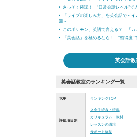
さっそく確認！ “日常会話レベル”で
「ライブの楽しみ方」を英会話で～イ
回～
このポケモン、英語で言える？ 「カ
「英会話」を極めるなら！ “習得度”
英会話教
英会話教室のランキング一覧
TOP
ランキングTOP
入会手続き・特典
カリキュラム・教材
評価項目別
レッスンの環境
サポート体制