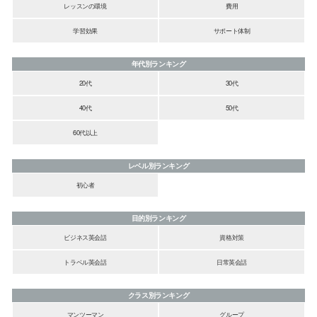
レッスンの環境
費用
学習効果
サポート体制
年代別ランキング
20代
30代
40代
50代
60代以上
レベル別ランキング
初心者
目的別ランキング
ビジネス英会話
資格対策
トラベル英会話
日常英会話
クラス別ランキング
マンツーマン
グループ