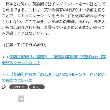
日本とは違い、英語圏ではイングリッシュネームはどこで
も通用できる。これは、英語圏特有の呼びやすい名前を使う
ことで、コミュニケーションを円滑にする意識の表れなのか
もしれない。ここで紹介した英語名の知識があれば、外国人
から自己紹介された時、名乗っている名前と正式名が違って
も戸惑うことはないだろう。
（記事／THE RYUGAKU）
＞＞
受講生9206人に調査！ “教室の雰囲気”で選ばれた【英
会話スクール】は…？
＞＞
【英語】自分の「のんき」はどのパターン？ 自己紹介
で役立つフレーズ
おすすめ
暮らし
PR