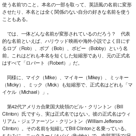
使う名前”のこと。本名の一部を取って、英語風の名前に変形
させたり、本名とは全く関係のない自分の好きな名前を使う
こともある。
では、一体どんな名前が変形されているのだろう？ 代表
的な名前といえば、ハリウッド映画や海外小説でよく目にす
るロブ（Rob）、ボブ（Bob）、ボビー（Bobby）という名
前。これはどれも本名を短くした短縮形であり、元の正式名
はすべて「ロバート（Robert）」だ。
同様に、マイク（Mike）、マイキー（Mikey）、ミッキー
（Micky）、ミック（Mick）も短縮形で、正式名はどれも「マ
イケル（Michael）」。
第42代アメリカ合衆国大統領のビル・クリントン（Bill
Clinton）氏ですら、実は正式名ではない。彼の正式名はウィ
リアム・ジェファーソン・クリントン（William Jefferson
Clinton）。その名前を短縮してBill Clintonと名乗っている。
ちなみに、ニックネームはババ（Bubba）で、南部英語で“兄