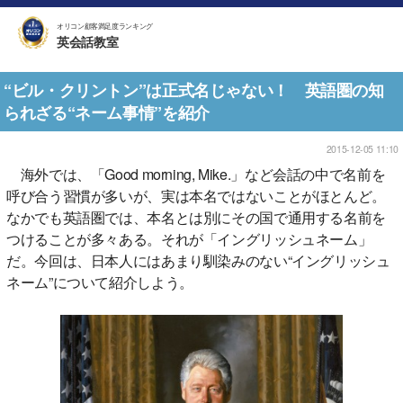
オリコン顧客満足度ランキング
英会話教室
“ビル・クリントン”は正式名じゃない！ 英語圏の知
られざる“ネーム事情”を紹介
2015-12-05 11:10
海外では、「Good morning, Mike.」など会話の中で名前を
呼び合う習慣が多いが、実は本名ではないことがほとんど。
なかでも英語圏では、本名とは別にその国で通用する名前を
つけることが多々ある。それが「イングリッシュネーム」
だ。今回は、日本人にはあまり馴染みのない“イングリッシュ
ネーム”について紹介しよう。