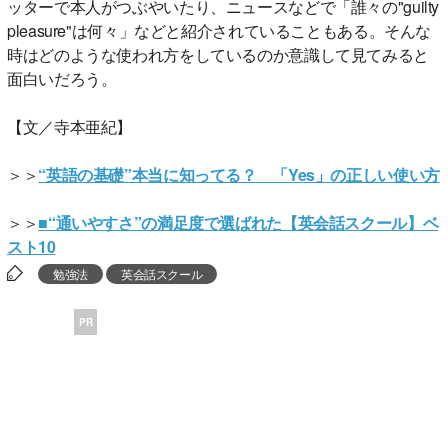
ッターで本人がつぶやいたり、ニュースなどで「誰々の"guilty
pleasure"は何々」などと紹介されていることもある。そんな
時はどのような使われ方をしているのか意識して見てみると
面白いだろう。
【文／寺本亜紀】
＞＞
“英語の基礎”本当に知ってる？ 「Yes」の正しい使い方
＞＞
■“通いやすさ”の満足度で選ばれた【英会話スクール】ベ
スト10
勉強法
英会話スクール
PR