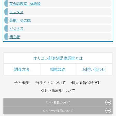
英会話教室 - 体験談
エンタメ
英検・その他
ビジネス
初心者
オリコン顧客満足度調査とは
調査方法
掲載規約
お問い合わせ
会社概要
当サイトについて
個人情報保護方針
引用・転載について
引用・転載について
クッキーの使用について
当サイトで公開されている情報（文字、写真、イラスト、画像データ等）及びこれらの配