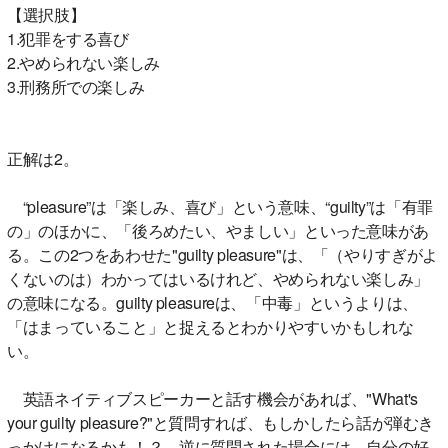
【選択肢】
1.犯罪をする喜び
2.やめられない楽しみ
3.刑務所での楽しみ
正解は2。
“pleasure”は「楽しみ、喜び」という意味、“guilty”は「有罪
の」のほかに、「後ろめたい、やましい」といった意味があ
る。この2つをあわせた"guilty pleasure"は、「（やりすぎがよ
くないのは）わかってはいるけれど、やめられない楽しみ」
の意味になる。guilty pleasureは、「中毒」というよりは、
「はまっていること」と捉えるとわかりやすいかもしれな
い。
英語ネイティブスピーカーと話す機会があれば、"What's
your guilty pleasure?"と質問すれば、もしかしたら話が弾むき
っかけになるかも！？ 逆に質問された場合には、自分の好