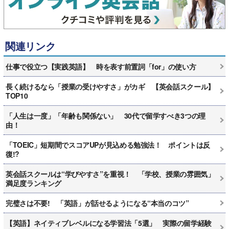
関連リンク
仕事で役立つ【実践英語】 時を表す前置詞「for」の使い方
長く続けるなら「授業の受けやすさ」がカギ 【英会話スクール】
TOP10
「人生は一度」「年齢も関係ない」 30代で留学すべき3つの理
由！
「TOEIC」短期間でスコアUPが見込める勉強法！ ポイントは反
復!?
英会話スクールは“学びやすさ”を重視！ 「学校、授業の雰囲気」
満足度ランキング
完璧さは不要! 「英語」が話せるようになる“本当のコツ”
【英語】ネイティブレベルになる学習法「5選」 実際の留学経験