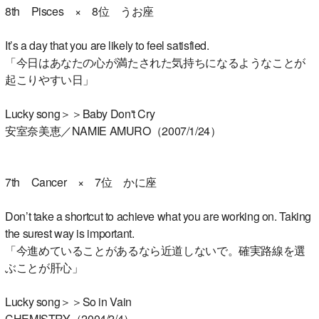
8th Pisces × 8位 うお座
It’s a day that you are likely to feel satisfied.
「今日はあなたの心が満たされた気持ちになるようなことが
起こりやすい日」
Lucky song＞＞Baby Don't Cry
安室奈美恵／NAMIE AMURO（2007/1/24）
7th Cancer × 7位 かに座
Don’t take a shortcut to achieve what you are working on. Taking
the surest way is important.
「今進めていることがあるなら近道しないで。確実路線を選
ぶことが肝心」
Lucky song＞＞So in Vain
CHEMISTRY（2004/2/4）