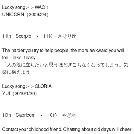
Lucky song＞＞WAO！
UNICORN（2009/2/4）
11th Scorpio × 11位 さそり座
The harder you try to help people, the more awkward you will
feel. Take it easy.
「人の役に立ちたいと思うほどぎこちなくなってしまう。気
楽に構えよう」
Lucky song＞＞GLORIA
YUI（2010/1/20）
10th Capricorn × 10位 やぎ座
Contact your childhood friend. Chatting about old days will cheer