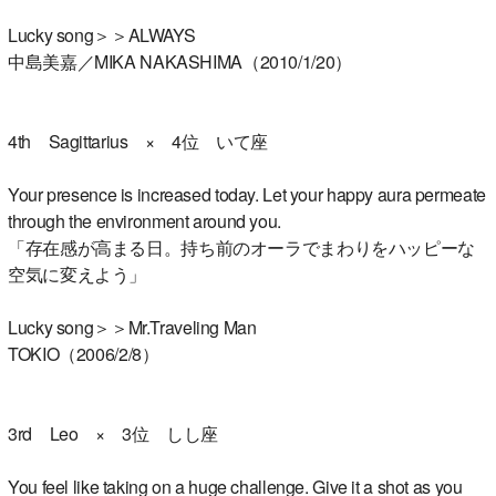
Lucky song＞＞ALWAYS
中島美嘉／MIKA NAKASHIMA（2010/1/20）
4th Sagittarius × 4位 いて座
Your presence is increased today. Let your happy aura permeate
through the environment around you.
「存在感が高まる日。持ち前のオーラでまわりをハッピーな
空気に変えよう」
Lucky song＞＞Mr.Traveling Man
TOKIO（2006/2/8）
3rd Leo × 3位 しし座
You feel like taking on a huge challenge. Give it a shot as you