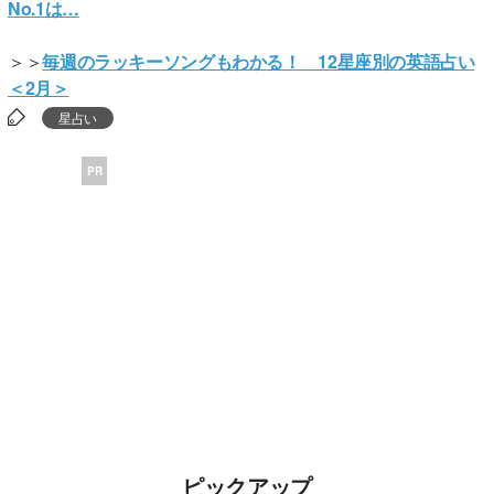
No.1は…
＞＞
毎週のラッキーソングもわかる！ 12星座別の英語占い
＜2月＞
星占い
PR
ピックアップ