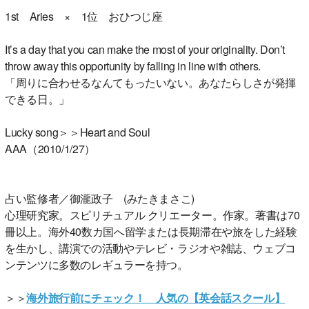
1st Aries × 1位 おひつじ座
It’s a day that you can make the most of your originality. Don’t
throw away this opportunity by falling in line with others.
「周りに合わせるなんてもったいない。あなたらしさが発揮
できる日。」
Lucky song＞＞Heart and Soul
AAA（2010/1/27）
占い監修者／御瀧政子 (みたきまさこ)
心理研究家。スピリチュアル クリエーター。作家。著書は70
冊以上。海外40数カ国へ留学または長期滞在や旅をした経験
を生かし、講演での活動やテレビ・ラジオや雑誌、ウェブコ
ンテンツに多数のレギュラーを持つ。
＞＞
海外旅行前にチェック！ 人気の【英会話スクール】