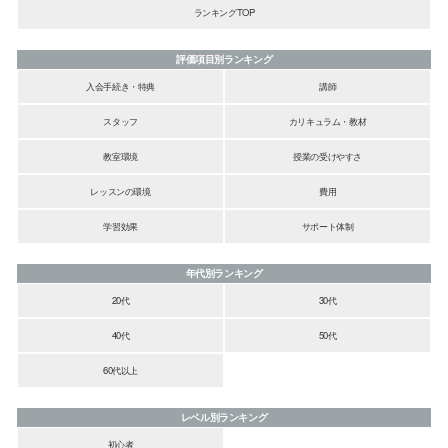
ランキングTOP
評価項目別ランキング
入会手続き・特典
講師
スタッフ
カリキュラム・教材
教室環境
授業の受けやすさ
レッスンの環境
費用
学習効果
サポート体制
年代別ランキング
20代
30代
40代
50代
60代以上
レベル別ランキング
初心者