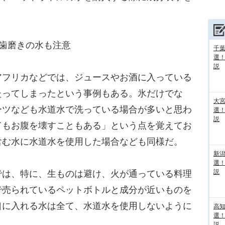
歯磨きの水も注意
千葉
選
説
フリカなどでは、ジュースやお酒に入っている
たってしまったという事例もある。氷だけでな
大宮
ーツなども水道水で洗っている場合が多いと思わ
選
説
てもお腹を壊すこともある」という点を覚えてお
含む水に水道水を使用した場合なども同様だ。
新
選
説
は、特に、生ものは避け、火が通っている料理
で売られているペットボトルと成分が近いものを
口に入れる水は全て、水道水を使用しないように
高
選
説