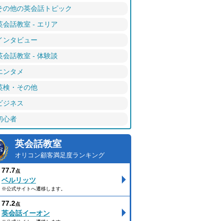
その他の英会話トピック
英会話教室 - エリア
インタビュー
英会話教室 - 体験談
エンタメ
英検・その他
ビジネス
初心者
英会話教室
オリコン顧客満足度ランキング
77.7
点
ベルリッツ
※公式サイトへ遷移します。
77.2
点
英会話イーオン