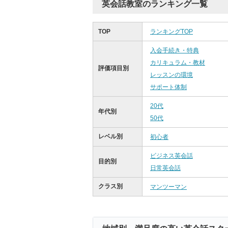
英会話教室のランキング一覧
TOP
ランキングTOP
入会手続き・特典
カリキュラム・教材
評価項目別
レッスンの環境
サポート体制
20代
年代別
50代
レベル別
初心者
ビジネス英会話
目的別
日常英会話
クラス別
マンツーマン