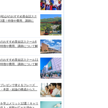
(松山)のおすすめ英会話スク
ル3選！特徴や費用、講師に
台のおすすめ英会話スクール6
！特徴や費用、講師について解
のおすすめ英会話スクール11
！特徴や費用、講師について解
語プレゼンで使えるフレーズ
・本題・結論の構成からス...
を学ぶメリット12選！キャリ
収入・視野が広がる理由と...