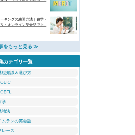
ピーキングの練習方法｜独学・
リ・オンライン英会話で上...
事をもっと見る ≫
集カテゴリ一覧
基礎知識＆選び方
TOEIC
TOEFL
留学
勉強法
イムランの英会話
フレーズ