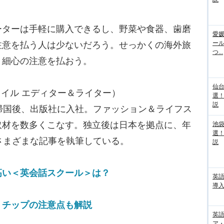
ターは手軽に購入できるし、野菜や食器、歯磨
愛媛
ー
注意を払う人は少ないだろう。せっかくの海外旅
つ...
、細心の注意を払おう。
仙
フスタイル エディター＆ライター）
選
説
帰国後、出版社に入社。ファッション＆ライフス
取材を数多くこなす。独立後は日本を拠点に、年
池袋
選
さまざまな記事を執筆している。
説
高い＜英会話スクール＞は？
英
導入
 チップの注意点も解説
英語
ア・