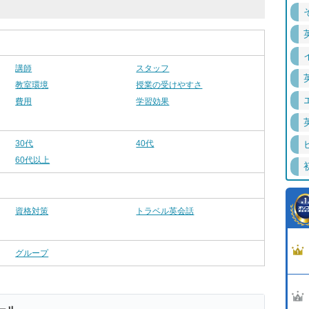
講師
スタッフ
教室環境
授業の受けやすさ
費用
学習効果
30代
40代
60代以上
資格対策
トラベル英会話
グループ