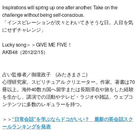
Inspirations will spring up one after another. Take on the
challenge without being self-conscious.
「インスピレーションが次々とわいてきそうな日。人目を気
にせずチャレンジ」
Lucky song＞＞GIVE ME FIVE！
AKB48（2012/2/15）
占い監修者／御瀧政子 (みたきまさこ)
心理研究家。スピリチュアル クリエーター。作家。著書は70
冊以上。海外40数カ国へ留学または長期滞在や旅をした経験
を生かし、講演での活動やテレビ・ラジオや雑誌、ウェブコ
ンテンツに多数のレギュラーを持つ。
＞＞
“日常会話”を学ぶならドコがいい？ 最新の英会話スク
ールランキングを発表