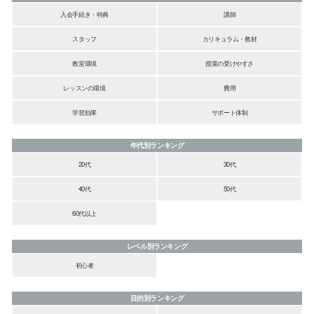
入会手続き・特典
講師
スタッフ
カリキュラム・教材
教室環境
授業の受けやすさ
レッスンの環境
費用
学習効果
サポート体制
年代別ランキング
20代
30代
40代
50代
60代以上
レベル別ランキング
初心者
目的別ランキング