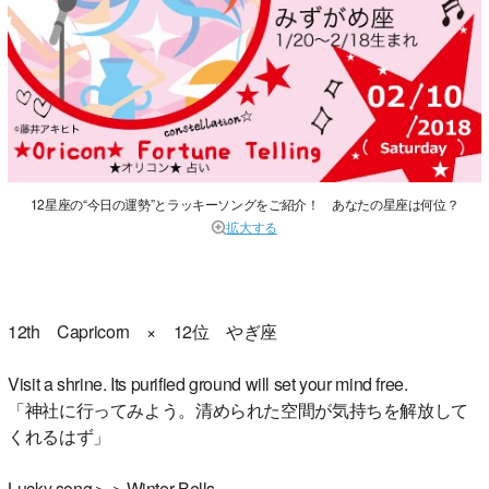
12星座の“今日の運勢”とラッキーソングをご紹介！ あなたの星座は何位？
拡大する
12th Capricorn × 12位 やぎ座
Visit a shrine. Its purified ground will set your mind free.
「神社に行ってみよう。清められた空間が気持ちを解放して
くれるはず」
Lucky song＞＞Winter Bells