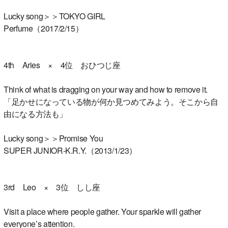
Lucky song＞＞TOKYO GIRL
Perfume（2017/2/15）
4th Aries × 4位 おひつじ座
Think of what is dragging on your way and how to remove it.
「足かせになっている物が何か見つめてみよう。そこから自
由になる方法も」
Lucky song＞＞Promise You
SUPER JUNIOR-K.R.Y.（2013/1/23）
3rd Leo × 3位 しし座
Visit a place where people gather. Your sparkle will gather
everyone’s attention.