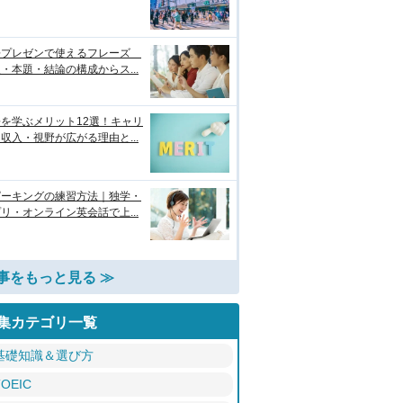
語プレゼンで使えるフレーズ
・本題・結論の構成からス...
を学ぶメリット12選！キャリ
収入・視野が広がる理由と...
ピーキングの練習方法｜独学・
リ・オンライン英会話で上...
事をもっと見る ≫
集カテゴリ一覧
基礎知識＆選び方
TOEIC