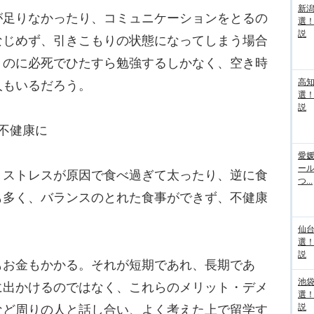
新
足りなかったり、コミュニケーションをとるの
選
説
なじめず、引きこもりの状態になってしまう場合
くのに必死でひたすら勉強するしかなく、空き時
高
人もいるだろう。
選
説
不健康に
愛媛
ー
ストレスが原因で食べ過ぎて太ったり、逆に食
つ...
も多く、バランスのとれた食事ができず、不健康
仙
選
説
お金もかかる。それが短期であれ、長期であ
池袋
に出かけるのではなく、これらのメリット・デメ
選
説
など周りの人と話し合い、よく考えた上で留学す