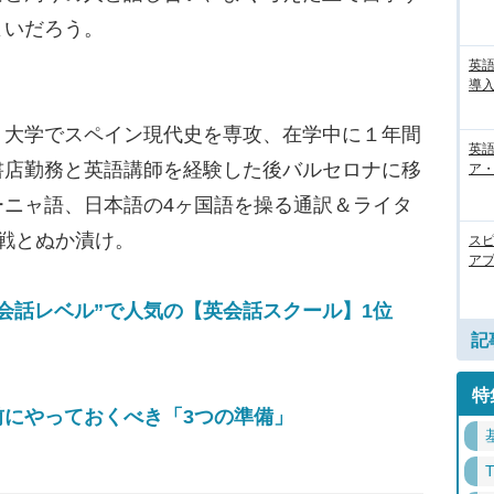
よいだろう。
英
導入
。大学でスペイン現代史を専攻、在学中に１年間
英語
書店勤務と英語講師を経験した後バルセロナに移
ア・
ーニャ語、日本語の4ヶ国語を操る通訳＆ライタ
戦とぬか漬け。
ス
アプ
会話レベル”で人気の【英会話スクール】1位
記
特
前にやっておくべき「3つの準備」