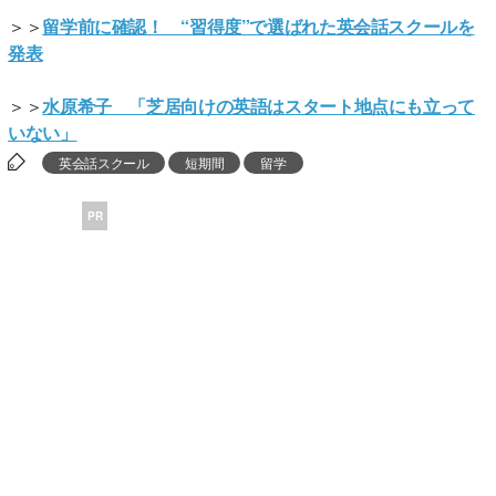
＞＞
留学前に確認！ “習得度”で選ばれた英会話スクールを
発表
＞＞
水原希子 「芝居向けの英語はスタート地点にも立って
いない」
英会話スクール
短期間
留学
PR