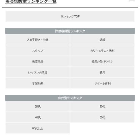
英会話教室ランキング一覧
ランキングTOP
評価項目別ランキング
入会手続き・特典
講師
スタッフ
カリキュラム・教材
教室環境
授業の受けやすさ
レッスンの環境
費用
学習効果
サポート体制
年代別ランキング
20代
30代
40代
50代
60代以上