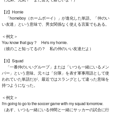
【2】Homie
「homeboy（ホームボーイ）」が進化した単語。「仲のい
い友達」という意味で、男女関係なく使える言葉でもある。
＜例文＞
You know that guy？ He's my homie.
（彼のこと知ってるの？ 私の仲のいい友達だよ）
【3】Squad
「一番仲のいいグループ」または「いつも一緒にいるメン
バー」という意味。元々は「分隊」を表す軍事用語として使
われていた単語だが、最近ではスラングとして違った意味を
持つようになった。
＜例文＞
I'm going to go to the soccer game with my squad tomorrow.
（あす、いつも一緒にいる仲間と一緒にサッカーの試合に行