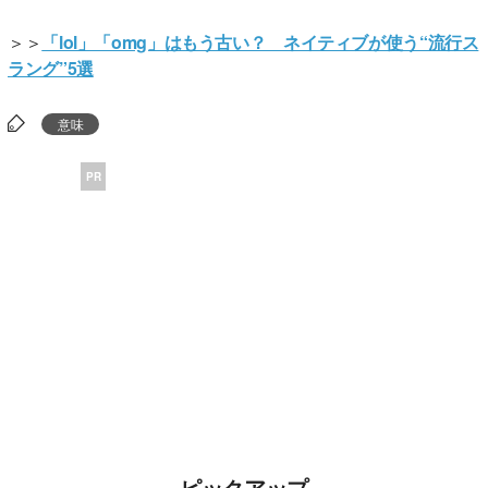
＞＞
「lol」「omg」はもう古い？ ネイティブが使う“流行ス
ラング”5選
意味
PR
ピックアップ