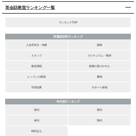
英会話教室ランキング一覧
ランキングTOP
評価項目別ランキング
入会手続き・特典
講師
スタッフ
カリキュラム・教材
教室環境
授業の受けやすさ
レッスンの環境
費用
学習効果
サポート体制
年代別ランキング
20代
30代
40代
50代
60代以上