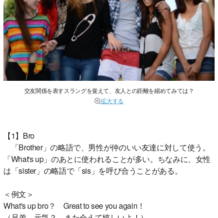
交友関係を表すスラングを覚えて、友人との距離を縮めてみては？
拡大する
【1】Bro
「Brother」の略語で、男性が仲のいい友達に対して使う。
「What's up」のあとに使われることが多い。ちなみに、女性
は「sister」の略語で「sis」を呼び合うことがある。
＜例文＞
What's up bro？ Great to see you again！
（兄弟、元気？ また会えて嬉しいよ！）