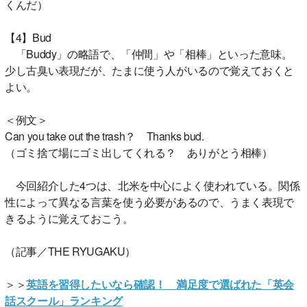
くんだ）
【4】Bud
「Buddy」の略語で、「仲間」や「相棒」といった意味。
少し古臭い表現だが、たまに使う人がいるので覚えておくと
よい。
＜例文＞
Can you take out the trash？ Thanks bud.
（ゴミ捨て場にゴミ出してくれる？ ありがとう相棒）
今回紹介した4つは、北米を中心によく使われている。関係
性によって異なる言葉を使う必要があるので、うまく表現で
きるように覚えておこう。
（記事／THE RYUGAKU）
＞＞
英語を習得したいなら確認！ 満足度で選ばれた「英会
話スクール」ランキング