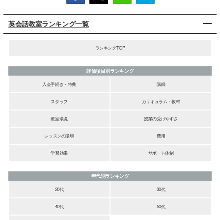
英会話教室ランキング一覧
ランキングTOP
評価項目別ランキング
入会手続き・特典
講師
スタッフ
カリキュラム・教材
教室環境
授業の受けやすさ
レッスンの環境
費用
学習効果
サポート体制
年代別ランキング
20代
30代
40代
50代