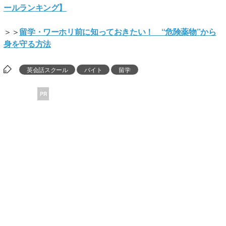
ールランキング】
＞＞
留学・ワーホリ前に知っておきたい！ “危険薬物”から
身を守る方法
英会話スクール
バイト
留学
PR