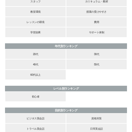
スタッフ
カリキュラム・教材
教室環境
授業の受けやすさ
レッスンの環境
費用
学習効果
サポート体制
年代別ランキング
20代
30代
40代
50代
60代以上
レベル別ランキング
初心者
目的別ランキング
ビジネス英会話
資格対策
トラベル英会話
日常英会話