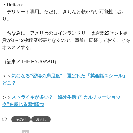
・Delicate
デリケート専用。ただし、きちんと乾かない可能性もあ
り。
ちなみに、アメリカのコインランドリーは通常25セント硬
貨が8～12枚程度必要となるので、事前に両替しておくことを
オススメする。
（記事／THE RYUGAKU）
＞＞
気になる“習得の満足度” 選ばれた「英会話スクール」
どこ？
＞＞
ストライキが多い？ 海外生活で“カルチャーショッ
ク”を感じる習慣5つ
その他
暮らし