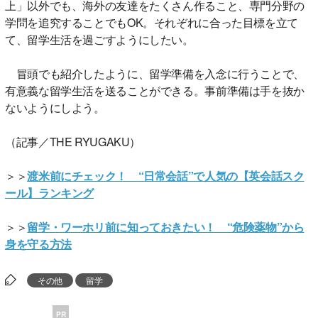
上」以外でも、海外の友達をたくさん作ること、専門分野の
学問を追究することでもOK。それぞれに合った目標を立て
て、留学生活を過ごすようにしたい。
冒頭でも紹介したように、留学準備を入念に行うことで、
有意義な留学生活を送ることができる。事前準備は手を抜か
ないようにしよう。
（記事／THE RYUGAKU）
＞＞
渡米前にチェック！ “日常会話”で人気の【英会話スク
ール】ランキング
＞＞
留学・ワーホリ前に知っておきたい！ “危険薬物”から
身を守る方法
その他
留学
PR