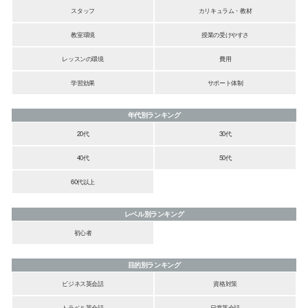
スタッフ
カリキュラム・教材
教室環境
授業の受けやすさ
レッスンの環境
費用
学習効果
サポート体制
年代別ランキング
20代
30代
40代
50代
60代以上
レベル別ランキング
初心者
目的別ランキング
ビジネス英会話
資格対策
トラベル英会話
日常英会話