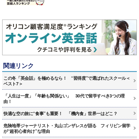
関連リンク
この冬「英会話」を極めるなら！ “習得度”で選ばれたスクール＜
ベスト7＞
「人生は一度」「年齢も関係ない」 30代で留学すべき3つの理
由！
快適な空の旅に“食事”も重要！ 「機内食」世界一はどこ？
危険地帯ジャーナリスト・丸山ゴンザレスが語る フィリピン留学
が“超初心者向け”な理由