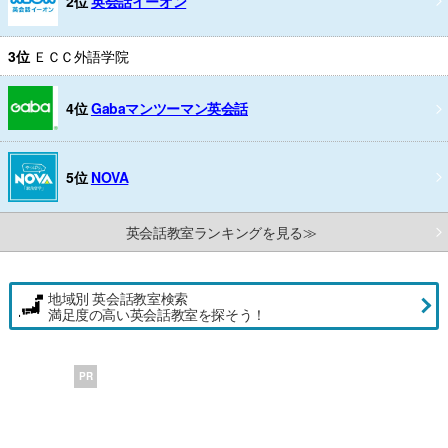
2位
英会話イーオン
3位
ＥＣＣ外語学院
4位
Gabaマンツーマン英会話
5位
NOVA
英会話教室ランキングを見る≫
地域別 英会話教室検索
満足度の高い英会話教室を探そう！
PR