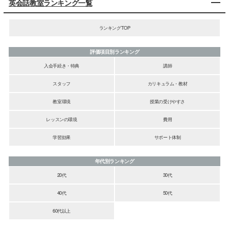
英会話教室ランキング一覧
ランキングTOP
評価項目別ランキング
入会手続き・特典
講師
スタッフ
カリキュラム・教材
教室環境
授業の受けやすさ
レッスンの環境
費用
学習効果
サポート体制
年代別ランキング
20代
30代
40代
50代
60代以上