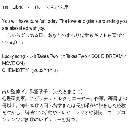
1st Libra × 1位 てんびん座
You will have pure fun today. The love and gifts surrounding you
are also filled with joy.
「心から楽しめる日。あなたのまわりは愛もギフトも喜びで
いっぱい」
Lucky song＞＞It Takes Two（It Takes Two／SOLID DREAM／
MOVE ON）
CHEMISTRY（2002/11/13）
占い監修者／御瀧政子 (みたきまさこ)
心理研究家。スピリチュアル クリエーター。作家。著書は70
冊以上。海外40数カ国へ留学または長期滞在や旅をした経験
を生かし、講演での活動やテレビ・ラジオや雑誌、ウェブコ
ンテンツに多数のレギュラーを持つ。