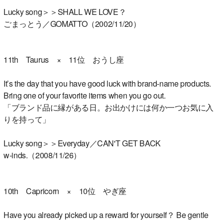
Lucky song＞＞SHALL WE LOVE？
ごまっとう／GOMATTO（2002/11/20）
11th Taurus × 11位 おうし座
It’s the day that you have good luck with brand-name products.
Bring one of your favorite items when you go out.
「ブランド品に縁がある日。お出かけには何か一つお気に入
りを持って」
Lucky song＞＞Everyday／CAN'T GET BACK
w-inds.（2008/11/26）
10th Capricorn × 10位 やぎ座
Have you already picked up a reward for yourself？ Be gentle