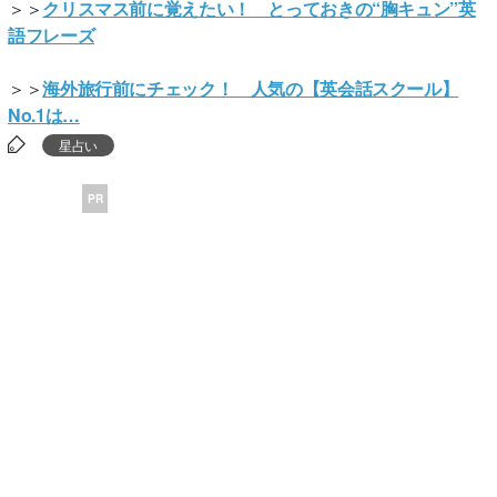
＞＞
クリスマス前に覚えたい！ とっておきの“胸キュン”英
語フレーズ
＞＞
海外旅行前にチェック！ 人気の【英会話スクール】
No.1は…
星占い
PR