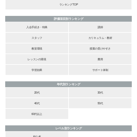
ランキングTOP
評価項目別ランキング
入会手続き・特典
講師
スタッフ
カリキュラム・教材
教室環境
授業の受けやすさ
レッスンの環境
費用
学習効果
サポート体制
年代別ランキング
20代
30代
40代
50代
60代以上
レベル別ランキング
初心者