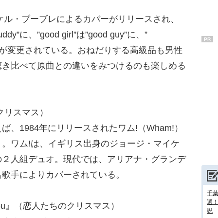
ケル・ブーブレによるカバーがリリースされ、
ddy”に、”good girl”は”good guy”に、”
PR
”などに歌詞が変更されている。おねだりする高級品も男性
聴き比べて原曲との違いをみつけるのも楽しめる
ト・クリスマス）
1984年にリリースされたワム!（Wham!）
。ワム!は、イギリス出身のジョージ・マイケ
の２人組デュオ。現代では、アリアナ・グランデ
名歌手によりカバーされている。
千葉
選
mas Is You』（恋人たちのクリスマス）
説