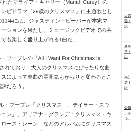
たマライア・キャリー（Mariah Carey）の
レビドラマ『29歳のクリスマス』に主題歌とし
大宮
011年には、ジャスティン・ビーバーが本家マ
選
説
レーションを果たし、ミュージックビデオでの共
でも楽しく盛り上がれる1曲だ。
新
選
説
『All I Want For Christmas Is
クされており、大人のクリスマスにぴったりな曲
イスによって楽曲の雰囲気もがらりと変わるとこ
高
選
秘訣だろう。
説
ル・ブーブレ「クリスマス」、テイラー・スウ
愛媛
ー
ション」、アリアナ・グランデ「クリスマス・キ
つ...
クロース・レーン」などのアルバムにクリスマス