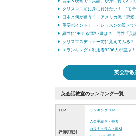
音楽＆映画で「英語」が身に付く3つ
クリスマス前に身に付けたい！ “モテ
日本と何が違う？ アメリカ流「恋愛
重要ポイント！ ＜レッスンの質＞で
異性に“モテる”習い事は？ 男性「英
クリスマスディナー前に覚えてみる？
＜ランキング＞利用者9206人が選ぶ
英会話教
英会話教室のランキング一覧
TOP
ランキングTOP
入会手続き・特典
カリキュラム・教材
評価項目別