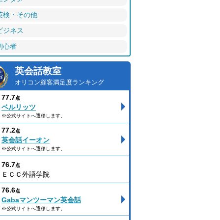
英検・その他
ビジネス
初心者
英会話教室
オリコン顧客満足度ランキング
77.7
点
ベルリッツ
※公式サイトへ遷移します。
77.2
点
英会話イーオン
※公式サイトへ遷移します。
76.7
点
ＥＣＣ外語学院
76.6
点
Gabaマンツーマン英会話
※公式サイトへ遷移します。