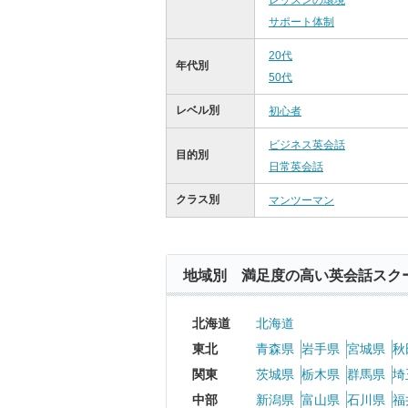
レッスンの環境
サポート体制
20代
年代別
50代
レベル別
初心者
ビジネス英会話
目的別
日常英会話
クラス別
マンツーマン
地域別 満足度の高い英会話スク
北海道
北海道
東北
青森県
岩手県
宮城県
秋
関東
茨城県
栃木県
群馬県
埼
中部
新潟県
富山県
石川県
福