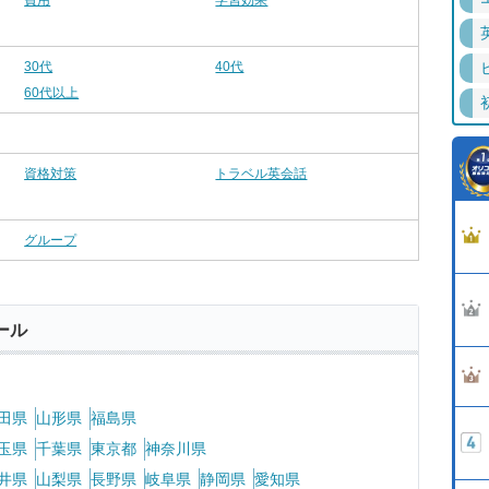
費用
学習効果
30代
40代
60代以上
資格対策
トラベル英会話
グループ
ール
田県
山形県
福島県
玉県
千葉県
東京都
神奈川県
井県
山梨県
長野県
岐阜県
静岡県
愛知県