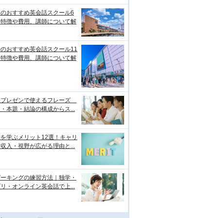
台のおすすめ英会話スクール6
！特徴や費用、講師について解
のおすすめ英会話スクール11
！特徴や費用、講師について解
語プレゼンで使えるフレーズ
・本題・結論の構成からス...
を学ぶメリット12選！キャリ
収入・視野が広がる理由と...
ピーキングの練習方法｜独学・
リ・オンライン英会話で上...