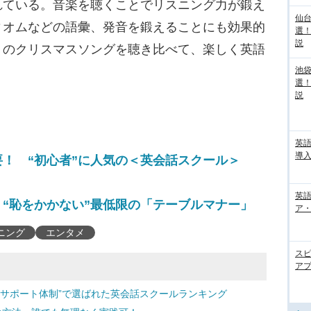
れている。音楽を聴くことでリスニング力が鍛え
仙
ィオムなどの語彙、発音を鍛えることにも効果的
選
説
トのクリスマスソングを聴き比べて、楽しく英語
池袋
選
説
英
導入
！ “初心者”に人気の＜英会話スクール＞
英語
“恥をかかない”最低限の「テーブルマナー」
ア・
ニング
エンタメ
ス
アプ
“サポート体制”で選ばれた英会話スクールランキング