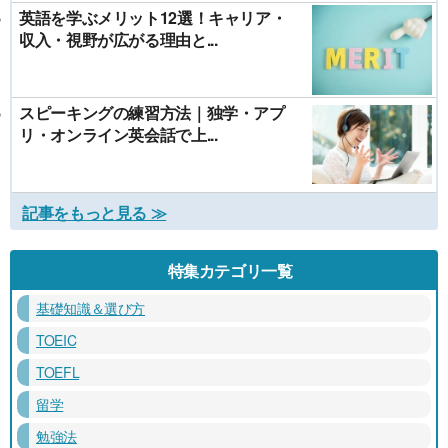
英語を学ぶメリット12選！キャリア・
収入・視野が広がる理由と...
スピーキングの練習方法｜独学・アプ
リ・オンライン英会話で上...
記事をもっと見る ≫
特集カテゴリ一覧
基礎知識＆選び方
TOEIC
TOEFL
留学
勉強法