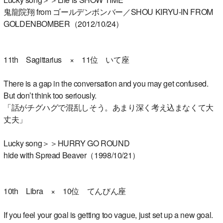
鬼龍院翔 from ゴールデンボンバー／SHOU KIRYU-IN FROM
GOLDENBOMBER（2012/10/24）
11th Sagittarius × 11位 いて座
There is a gap in the conversation and you may get confused.
But don’t think too seriously.
「話がチグハグで混乱しそう。あまり深く考え込まなくて大
丈夫」
Lucky song＞＞HURRY GO ROUND
hide with Spread Beaver（1998/10/21）
10th Libra × 10位 てんびん座
If you feel your goal is getting too vague, just set up a new goal.