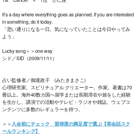
It’s a day where everything goes as planned. If you are interested
in something, do it today.
「思い通りになる一日。気になっていたことは今日やってみ
よう」
Lucky song＞＞one way
シド／SID（2009/11/11）
占い監修者／御瀧政子 (みたきまさこ)
心理研究家。スピリチュアル クリエーター。作家。著書は70
冊以上。海外40数カ国へ留学または長期滞在や旅をした経験
を生かし、講演での活動やテレビ・ラジオや雑誌、ウェブコ
ンテンツに多数のレギュラーを持つ。
＞＞
入会前にチェック 習得度の満足度で選ぶ【英会話スク
ールランキング】