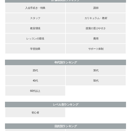
入会手続き・特典
講師
スタッフ
カリキュラム・教材
教室環境
授業の受けやすさ
レッスンの環境
費用
学習効果
サポート体制
年代別ランキング
20代
30代
40代
50代
60代以上
レベル別ランキング
初心者
目的別ランキング